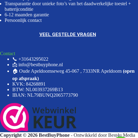
Transparantie door unieke foto’s van het daadwerkelijke toestel +
batterijconditie
6-12 maanden garantie
Persoonlijk contact
VEEL GESTELDE VRAGEN
Contact
📞 +31643295022
📩 info@bestbuyphone.nl
🏠 Oude Apeldoornseweg 45-067 , 7333NR Apeldoorn
(open
op afspraak)
KVK: 84268891
BTW: NL003937269B13
IBAN: NL79BUNQ2065773790
Copyright © 2026 BestBuyPhone
- Ontwikkeld door
Best4u Media