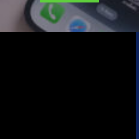
MacBook Pro M1
(1)
Magic keyboard
(2)
smart keyboard
(1)
Watch Ultra 1
(1)
Watch Ultra 2
(4)
Watch Ultra 3
(1)