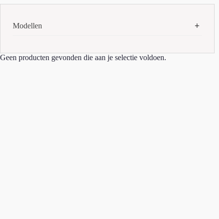
Modellen
AirPods Max (USB-C)
(1)
Geen producten gevonden die aan je selectie voldoen.
Apple Watch 10 42MM
(1)
iMac m1
(1)
iPad 11e
(3)
iPad Air 6e
(2)
iPad Pro 11' 4e
(1)
iPad Pro 5e
(1)
iPad Pro M4
(1)
iPhone 13
(2)
iPhone 13 Pro
(1)
iPhone 14 Pro Max
(1)
iPhone 15
(3)