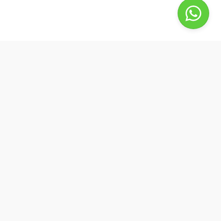
BestBuyPhone
De waardering van bestbuyphone.nl/ bij
WebwinkelKeur Reviews
is 9.8/10 gebaseerd op 581 reviews.
Goedendag, wat kan ik voor u doen?
by Best4u Media