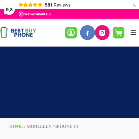
×
581
Reviews
9,8
Ga
naar
de
Winkelwag
inhoud
HOME
/ MODELLEN / IPHONE 14