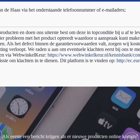
an de Haas via het onderstaande telefoonnummer of e-mailadres;
ducten en doen ons uiterste best om deze in topconditie bij u af te le
ander probleem met het product optreedt waardoor u aanspraak kunt make
n. Als het defect binnen de garantievoorwaarden valt, zorgen wij koste
hting verloopt. We raden u aan om eventuele klachten eerst bij ons te m
lden via WebwinkelKeur:
https://www.webwinkelkeur.nl/kennisbank/con
 om klachten in te dienen. Dit platform is te vinden op:
http://ec.eu
Als eerste een bericht krijgen als er nieuwe producten online komen?