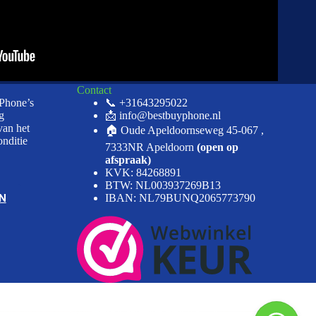
Contact
iPhone’s
📞 +31643295022
g
📩 info@bestbuyphone.nl
van het
🏠 Oude Apeldoornseweg 45-067 ,
onditie
7333NR Apeldoorn
(open op
afspraak)
KVK: 84268891
BTW: NL003937269B13
N
IBAN: NL79BUNQ2065773790