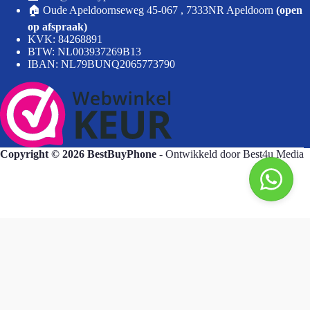
🏠 Oude Apeldoornseweg 45-067 , 7333NR Apeldoorn
(open
op afspraak)
KVK: 84268891
BTW: NL003937269B13
IBAN: NL79BUNQ2065773790
Copyright © 2026 BestBuyPhone
- Ontwikkeld door
Best4u Media
BestBuyPhone
De waardering van bestbuyphone.nl/ bij
WebwinkelKeur Reviews
is 9.8/10 gebaseerd op 581 reviews.