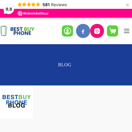
×
581
Reviews
9,8
Ga
naar
de
Winkelwag
inhoud
BLOG