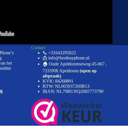
Contact
iPhone’s
📞 +31643295022
g
📩 info@bestbuyphone.nl
van het
🏠 Oude Apeldoornseweg 45-067 ,
onditie
7333NR Apeldoorn
(open op
afspraak)
KVK: 84268891
BTW: NL003937269B13
N
IBAN: NL79BUNQ2065773790