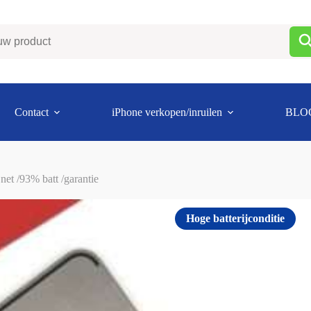
Contact
iPhone verkopen/inruilen
BLO
et /93% batt /garantie
Hoge batterijconditie