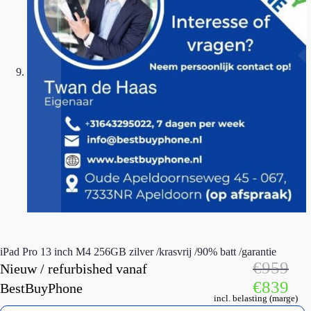
iPad Pro 13 inch M4 256GB zilver /krasvrij /90% batt /garantie
€
959
Nieuw / refurbished vanaf
€
839
BestBuyPhone
incl. belasting (marge)