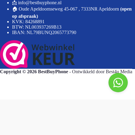
📩 info@bestbuyphone.nl
🏠 Oude Apeldoornseweg 45-067 , 7333NR Apeldoorn
(open
op afspraak)
KVK: 84268891
BTW: NL003937269B13
IBAN: NL79BUNQ2065773790
Copyright © 2026 BestBuyPhone
- Ontwikkeld door
Best4u Media
BestBuyPhone