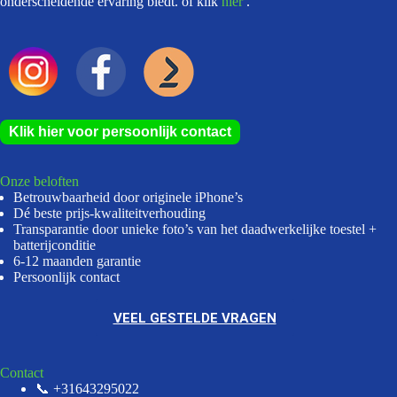
onderscheidende ervaring biedt. of klik
hier
.
Klik hier voor persoonlijk contact
Onze beloften
Betrouwbaarheid door originele iPhone’s
Dé beste prijs-kwaliteitverhouding
Transparantie door unieke foto’s van het daadwerkelijke toestel +
batterijconditie
6-12 maanden garantie
Persoonlijk contact
VEEL GESTELDE VRAGEN
Contact
📞 +31643295022