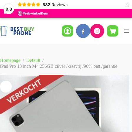
×
582
Reviews
9,8
Ga
naar
de
Winkelwag
inhoud
Homepage
/
Default
/
iPad Pro 13 inch M4 256GB zilver /krasvrij /90% batt /garantie