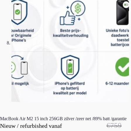
MacBook Air M2 15 inch 256GB zilver /zeer net /89% batt /garantie
€
759
Nieuw / refurbished vanaf