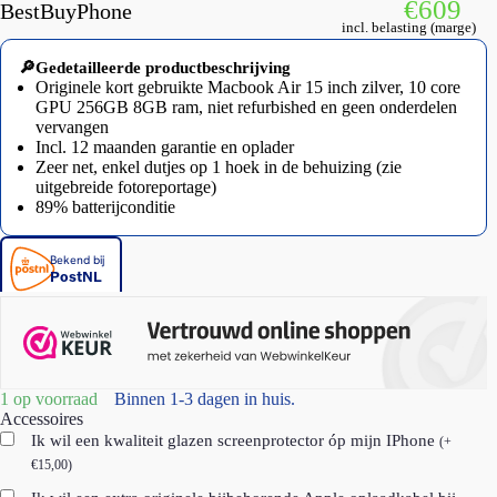
€
609
BestBuyPhone
incl. belasting (marge)
🔎Gedetailleerde productbeschrijving
Originele kort gebruikte Macbook Air 15 inch zilver, 10 core
GPU 256GB 8GB ram, niet refurbished en geen onderdelen
vervangen
Incl. 12 maanden garantie en oplader
Zeer net, enkel dutjes op 1 hoek in de behuizing (zie
uitgebreide fotoreportage)
89% batterijconditie
1 op voorraad
Accessoires
Ik wil een kwaliteit glazen screenprotector óp mijn IPhone
(
+
€
15,00
)