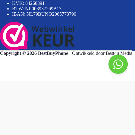
KVK: 84268891
BTW: NL003937269B13
IBAN: NL79BUNQ2065773790
Copyright © 2026 BestBuyPhone
- Ontwikkeld door
Best4u Media
BestBuyPhone
Goedendag, wat kan ik voor u doen?