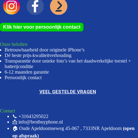
Klik hier voor persoonlijk contact
Onze beloften
Betrouwbaarheid door originele iPhone’s
Dé beste prijs-kwaliteitverhouding
Transparantie door unieke foto’s van het daadwerkelijke toestel +
batterijconditie
6-12 maanden garantie
Persoonlijk contact
VEEL GESTELDE VRAGEN
Contact
📞 +31643295022
📩 info@bestbuyphone.nl
🏠 Oude Apeldoornseweg 45-067 , 7333NR Apeldoorn
(open
op afspraak)