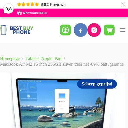
×
582
Reviews
9,8
Ga
naar
de
Winkelwag
inhoud
Homepage
/
Tablets | Apple iPad
/
MacBook Air M2 15 inch 256GB zilver /zeer net /89% batt /garantie
Scherp geprijsd