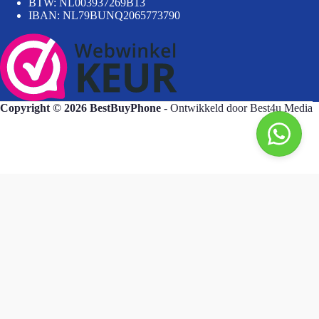
BTW: NL003937269B13
IBAN: NL79BUNQ2065773790
Copyright © 2026 BestBuyPhone
- Ontwikkeld door
Best4u Media
BestBuyPhone
Goedendag, wat kan ik voor u doen?