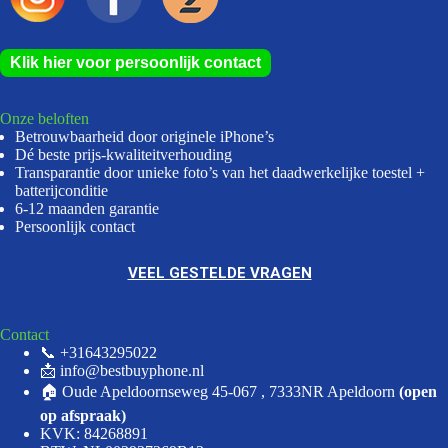
Klik hier voor persoonlijk contact
Onze beloften
Betrouwbaarheid door originele iPhone’s
Dé beste prijs-kwaliteitverhouding
Transparantie door unieke foto’s van het daadwerkelijke toestel +
batterijconditie
6-12 maanden garantie
Persoonlijk contact
VEEL GESTELDE VRAGEN
Contact
📞 +31643295022
📩 info@bestbuyphone.nl
🏠 Oude Apeldoornseweg 45-067 , 7333NR Apeldoorn
(open
op afspraak)
KVK: 84268891