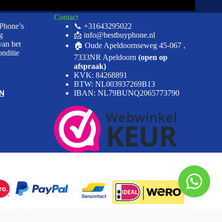
Contact
iPhone’s
📞 +31643295022
g
📩 info@bestbuyphone.nl
van het
🏠 Oude Apeldoornseweg 45-067 ,
onditie
7333NR Apeldoorn
(open op
afspraak)
KVK: 84268891
BTW: NL003937269B13
N
IBAN: NL79BUNQ2065773790
 op 581 reviews.