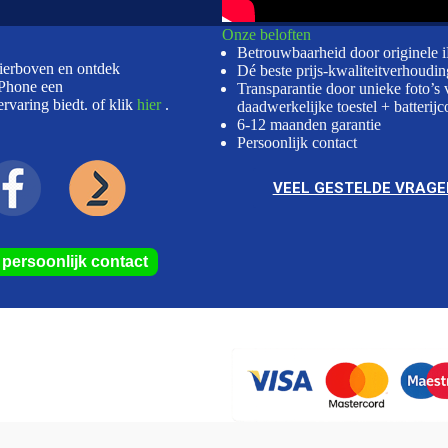
Onze beloften
Betrouwbaarheid door originele 
hierboven en ontdek
Dé beste prijs-kwaliteitverhoudin
Phone een
Transparantie door unieke foto’s 
rvaring biedt. of klik
hier
.
daadwerkelijke toestel + batterijc
6-12 maanden garantie
Persoonlijk contact
VEEL GESTELDE VRAGE
r persoonlijk contact
van bestbuyphone.nl/ bij
WebwinkelKeur Reviews
is 9.8/10 gebaseerd