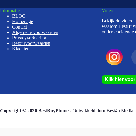
Informatie
Video
BLOG
Bekijk de video 
Homepage
waarom BestBuy
Contact
onderscheidende e
Algemene voorwaarden
Privacyverklaring
Retourvoorwaarden
Klachten
Klik hier voo
Copyright © 2026 BestBuyPhone
- Ontwikkeld door
Best4u Media
De waardering 