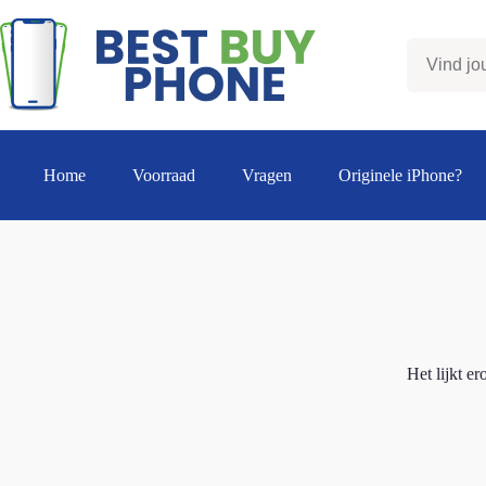
Ga
naar
de
inhoud
Home
Voorraad
Vragen
Originele iPhone?
Het lijkt e