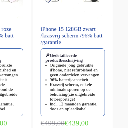
 roze
iPhone 15 128GB zwart
% batt
/krasvrij scherm /96% batt
/garantie
🔎Gedetailleerde
g
productbeschrijving
bruikte
Originele jong gebruikte
rbished en
iPhone, niet refurbished en
 vervangen
geen onderdelen vervangen
teit
96% batterijcapaciteit
ele
Krasvrij scherm, enkele
rond de
minimale sporen op de
itgebreide
behuizing(zie uitgebreide
fotoreportage)
arantie,
Incl. 12 maanden garantie,
bel
doos en oplaadkabel
,00
€
499,00
€
439,00
kelijke
Oorspronkelijke
Huidige