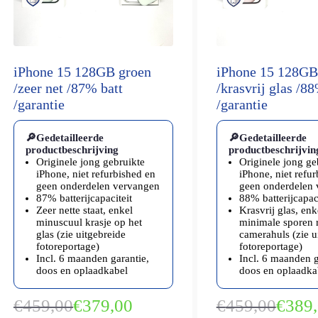
iPhone 15 128GB groen
iPhone 15 128GB
/zeer net /87% batt
/krasvrij glas /88
/garantie
/garantie
🔎Gedetailleerde
🔎Gedetailleerde
productbeschrijving
productbeschrijvin
Originele jong gebruikte
Originele jong ge
iPhone, niet refurbished en
iPhone, niet refu
geen onderdelen vervangen
geen onderdelen
87% batterijcapaciteit
88% batterijcapaci
Zeer nette staat, enkel
Krasvrij glas, enk
minuscuul krasje op het
minimale sporen 
glas (zie uitgebreide
camerahuls (zie u
fotoreportage)
fotoreportage)
Incl. 6 maanden garantie,
Incl. 6 maanden g
doos en oplaadkabel
doos en oplaadka
€
459,00
€
379,00
€
459,00
€
389
Oorspronkelijke
Huidige
Oorspron
Huidige