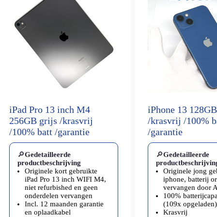
iPad Pro 13 inch M4
iPhone 13 128GB
256GB grijs /krasvrij
/krasvrij /100% b
/100% batt /garantie
/garantie
🔎
Gedetailleerde
🔎
Gedetailleerde
productbeschrijving
productbeschrijvin
Originele kort gebruikte
Originele jong ge
iPad Pro 13 inch WIFI M4,
iphone, batterij o
niet refurbished en geen
vervangen door 
onderdelen vervangen
100% batterijcapac
Incl. 12 maanden garantie
(109x opgeladen)
en oplaadkabel
Krasvrij