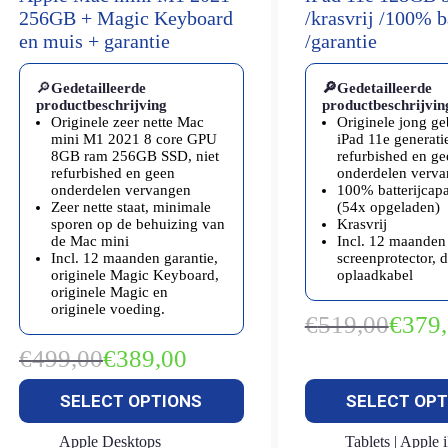
256GB + Magic Keyboard
/krasvrij /100% b
en muis + garantie
/garantie
🔎
Gedetailleerde
🔎Gedetailleerde
productbeschrijving
productbeschrijvin
Originele zeer nette Mac
Originele jong ge
mini M1 2021 8 core GPU
iPad 11e generati
8GB ram 256GB SSD, niet
refurbished en ge
refurbished en geen
onderdelen verv
onderdelen vervangen
100% batterijcapa
Zeer nette staat, minimale
(54x opgeladen)
sporen op de behuizing van
Krasvrij
de Mac mini
Incl. 12 maanden 
Incl. 12 maanden garantie,
screenprotector, 
originele Magic Keyboard,
oplaadkabel
originele Magic en
originele voeding.
€
519,00
€
379
Oorspron
Huidige
prijs
prijs
€
499,00
€
389,00
Oorspronkelijke
Huidige
was:
is:
prijs
prijs
€519,00.
€379,00.
SELECT OPTIONS
SELECT OPT
was:
is:
€499,00.
€389,00.
Apple Desktops
Tablets | Apple 