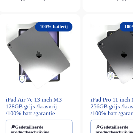
100% batterij
100
Nieuw
iPad Air 7e 13 inch M3
iPad Pro 11 inch
128GB grijs /krasvrij
256GB grijs /kras
/100% batt /garantie
/100% batt /garan
🔎Gedetailleerde
🔎
Gedetailleerde
productbeschrijving
productbeschrijvin