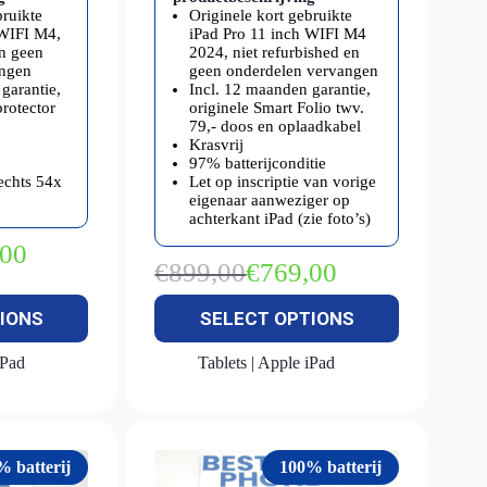
bruikte
Originele kort gebruikte
 WIFI M4,
iPad Pro 11 inch WIFI M4
en geen
2024, niet refurbished en
angen
geen onderdelen vervangen
garantie,
Incl. 12 maanden garantie,
protector
originele Smart Folio twv.
79,- doos en oplaadkabel
Krasvrij
97% batterijconditie
lechts 54x
Let op inscriptie van vorige
eigenaar aanweziger op
achterkant iPad (zie foto’s)
,00
kelijke
€
899,00
€
769,00
Oorspronkelijke
Huidige
prijs
prijs
IONS
SELECT OPTIONS
was:
is:
€899,00.
€769,00.
iPad
Tablets | Apple iPad
% batterij
100% batterij