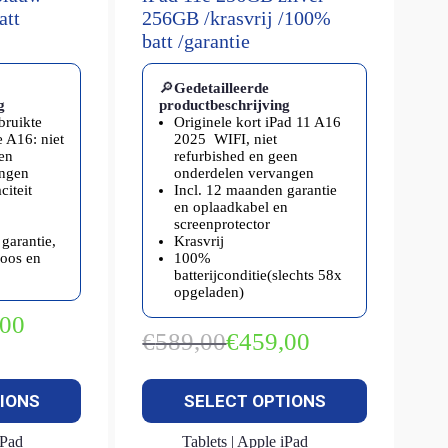
att
256GB /krasvrij /100%
batt /garantie
🔎
Gedetailleerde
g
productbeschrijving
bruikte
Originele kort iPad 11 A16
e A16: niet
2025 WIFI, niet
en
refurbished en geen
angen
onderdelen vervangen
citeit
Incl. 12 maanden garantie
en oplaadkabel en
screenprotector
garantie,
Krasvrij
doos en
100%
batterijconditie(slechts 58x
opgeladen)
,00
kelijke
€
589,00
€
459,00
Oorspronkelijke
Huidige
prijs
prijs
was:
is:
IONS
SELECT OPTIONS
€589,00.
€459,00.
iPad
Tablets | Apple iPad