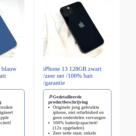
 blauw
iPhone 13 128GB zwart
att
/zeer net /100% batt
/garantie
🔎
Gedetailleerde
g
productbeschrijving
bruikte
Originele jong gebruikte
rigineel
iphone, niet refurbished en
Apple
geen onderdelen vervangen
iteit!
100% batterijcapaciteit!
(12x opgeladen)
Zeer nette staat, enkele