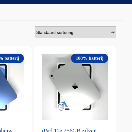
% batterij
100% batterij
blauw
iPad 11e 256GB zilver