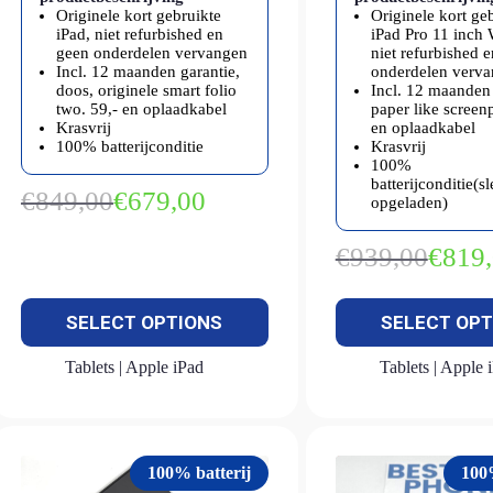
Originele kort gebruikte
Originele kort ge
iPad, niet refurbished en
iPad Pro 11 inch
geen onderdelen vervangen
niet refurbished 
Incl. 12 maanden garantie,
onderdelen verv
doos, originele smart folio
Incl. 12 maanden 
two. 59,- en oplaadkabel
paper like screen
Krasvrij
en oplaadkabel
100% batterijconditie
Krasvrij
100%
batterijconditie(s
€
849,00
€
679,00
opgeladen)
Oorspronkelijke
Huidige
prijs
prijs
was:
is:
€
939,00
€
819
Oorspron
Huidige
€849,00.
€679,00.
prijs
prijs
was:
is:
SELECT OPTIONS
SELECT OPT
€939,00.
€819,00.
Tablets | Apple iPad
Tablets | Apple 
100% batterij
100
Nieuw