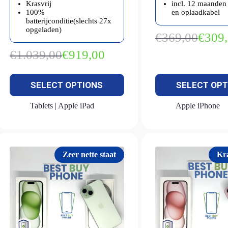
Krasvrij
incl. 12 maanden 
100%
en oplaadkabel
batterijconditie(slechts 27x
opgeladen)
€
369,00
€
309
Oorspron
Huidige
prijs
prijs
€
1.039,00
€
919,00
Oorspronkelijke
Huidige
was:
is:
prijs
prijs
€369,00.
€309,00.
was:
is:
SELECT OPTIONS
SELECT OPT
€1.039,00.
€919,00.
Tablets | Apple iPad
Apple iPhone
Zeer nette staat
Kra