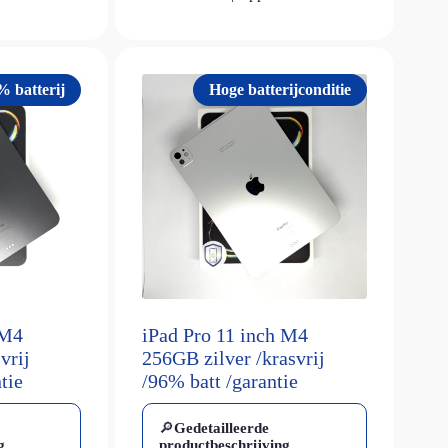
% batterij
Hoge batterijconditie
 M4
iPad Pro 11 inch M4
vrij
256GB zilver /krasvrij
tie
/96% batt /garantie
🔎
Gedetailleerde
g
productbeschrijving