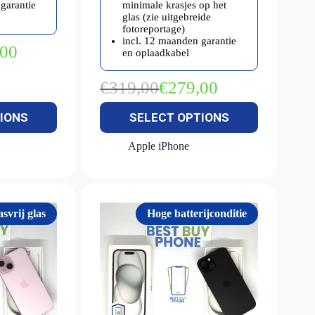
garantie
minimale krasjes op het
glas (zie uitgebreide
fotoreportage)
incl. 12 maanden garantie
,00
en oplaadkabel
kelijke
€
319,00
€
279,00
Oorspronkelijke
Huidige
prijs
prijs
IONS
SELECT OPTIONS
was:
is:
€319,00.
€279,00.
Apple iPhone
svrij glas
Hoge batterijconditie