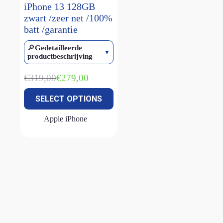
iPhone 13 128GB
zwart /zeer net /100%
batt /garantie
🔎
Gedetailleerde
productbeschrijving
€
319,00
€
279,00
Oorspronkelijke
Huidige
prijs
prijs
SELECT OPTIONS
was:
is:
€319,00.
€279,00.
Apple iPhone