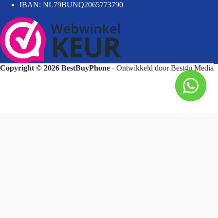
IBAN: NL79BUNQ2065773790
Copyright © 2026 BestBuyPhone
- Ontwikkeld door
Best4u Media
BestBuyPhone
De waardering van bestbuyphone.nl/ bij
WebwinkelKeur Reviews
is 9.8/10 gebaseerd op 581 reviews.
Goedendag, wat kan ik voor u doen?