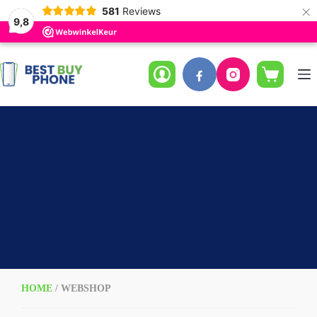
×
581
Reviews
9,8
Ga
naar
de
Winkelwag
inhoud
HOME
/ WEBSHOP