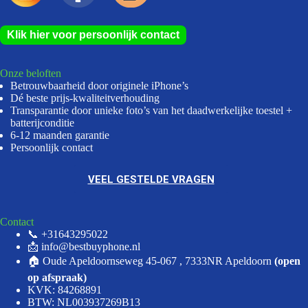
Klik hier voor persoonlijk contact
Onze beloften
Betrouwbaarheid door originele iPhone’s
Dé beste prijs-kwaliteitverhouding
Transparantie door unieke foto’s van het daadwerkelijke toestel +
batterijconditie
6-12 maanden garantie
Persoonlijk contact
VEEL GESTELDE VRAGEN
Contact
📞 +31643295022
📩 info@bestbuyphone.nl
🏠 Oude Apeldoornseweg 45-067 , 7333NR Apeldoorn
(open
op afspraak)
KVK: 84268891
BTW: NL003937269B13