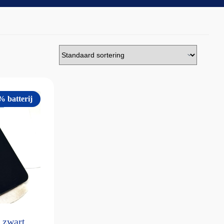
% batterij
 zwart