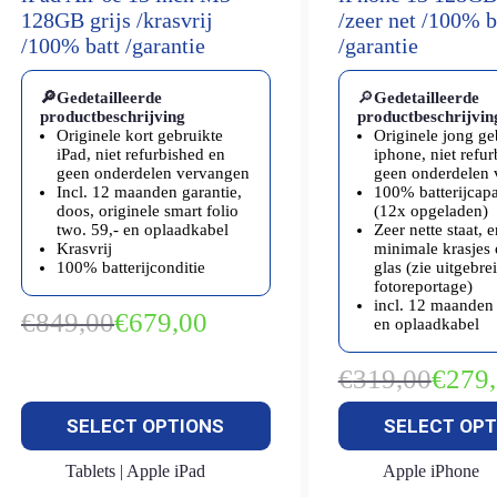
128GB grijs /krasvrij
/zeer net /100% b
/100% batt /garantie
/garantie
🔎Gedetailleerde
🔎
Gedetailleerde
productbeschrijving
productbeschrijvin
Originele kort gebruikte
Originele jong ge
iPad, niet refurbished en
iphone, niet refu
geen onderdelen vervangen
geen onderdelen
Incl. 12 maanden garantie,
100% batterijcapac
doos, originele smart folio
(12x opgeladen)
two. 59,- en oplaadkabel
Zeer nette staat, 
Krasvrij
minimale krasjes 
100% batterijconditie
glas (zie uitgebre
fotoreportage)
incl. 12 maanden 
€
849,00
€
679,00
en oplaadkabel
Oorspronkelijke
Huidige
prijs
prijs
was:
is:
€
319,00
€
279
Oorspron
Huidige
€849,00.
€679,00.
prijs
prijs
SELECT OPTIONS
SELECT OPT
was:
is:
€319,00.
€279,00.
Tablets | Apple iPad
Apple iPhone