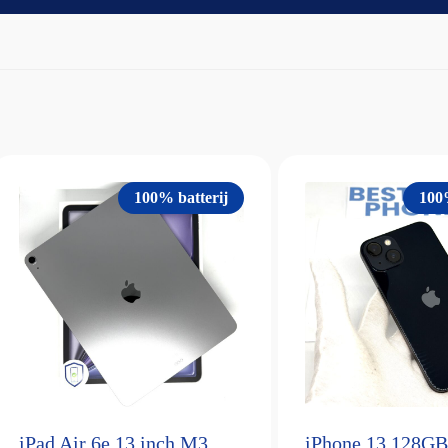
100% batterij
100
iPad Air 6e 13 inch M3
iPhone 13 128GB