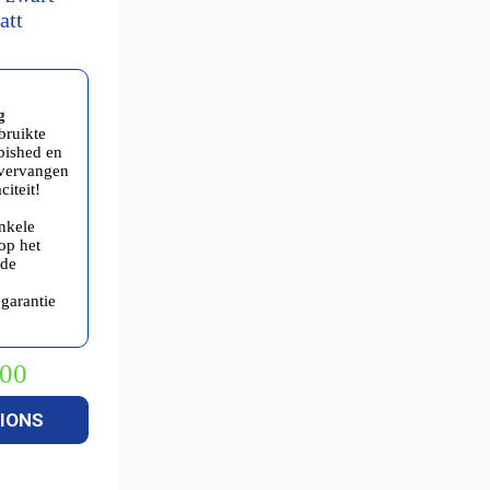
att
g
bruikte
rbished en
 vervangen
iteit!
enkele
op het
ide
garantie
,00
kelijke
IONS