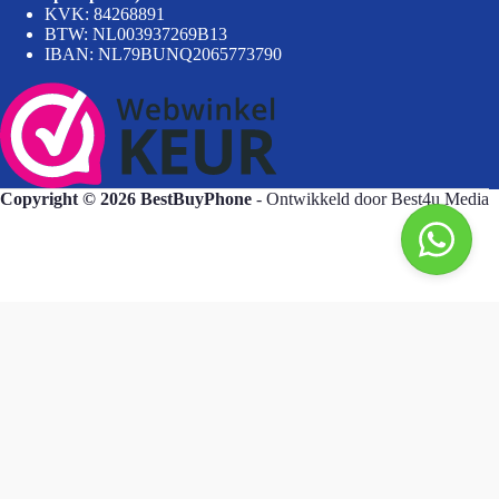
KVK: 84268891
BTW: NL003937269B13
IBAN: NL79BUNQ2065773790
Copyright © 2026 BestBuyPhone
- Ontwikkeld door
Best4u Media
BestBuyPhone
De waardering van bestbuyphone.nl/ bij
WebwinkelKeur Reviews
is 9.8/10 gebaseerd op 581 reviews.
Goedendag, wat kan ik voor u doen?