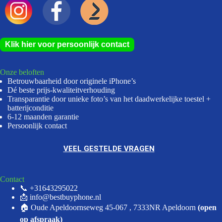
Klik hier voor persoonlijk contact
Onze beloften
Betrouwbaarheid door originele iPhone’s
Dé beste prijs-kwaliteitverhouding
Transparantie door unieke foto’s van het daadwerkelijke toestel +
batterijconditie
6-12 maanden garantie
Persoonlijk contact
VEEL GESTELDE VRAGEN
Contact
📞 +31643295022
📩 info@bestbuyphone.nl
🏠 Oude Apeldoornseweg 45-067 , 7333NR Apeldoorn
(open
op afspraak)