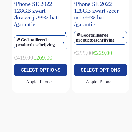
iPhone SE 2022
iPhone SE 2022
iPhone 15 Pro Max
(2)
128GB zwart
128GB zwart /zeer
/krasvrij /99% batt
net /99% batt
iPhone 16
(1)
/garantie
/garantie
iPhone 16 plus
(1)
🔎Gedetailleerde
iPhone 16 pro
(2)
🔎Gedetailleerde
productbeschrijving
productbeschrijving
iPhone 16 pro max
(1)
€
299,00
€
229,00
iPhone 16e
(3)
Oorspronkelijke
Huidige
€
419,00
€
269,00
Oorspronkelijke
Huidige
prijs
prijs
iPhone 17E
(1)
prijs
prijs
was:
is:
SELECT OPTIONS
SELECT OPTIONS
was:
is:
€299,00.
€229,00.
iPhone SE (2022)
(2)
€419,00.
€269,00.
Apple iPhone
Apple iPhone
MacBook Air M1
(2)
MacBook Air M2
(1)
MacBook Air M2 15 inch
(1)
MacBook Neo
(1)
MacBook Pro M1
(1)
Magic keyboard
(2)