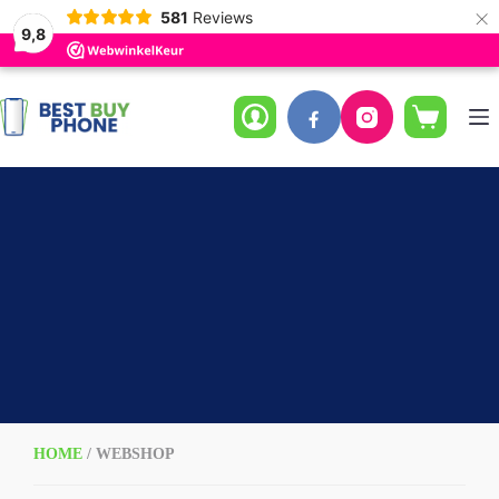
×
581
Reviews
9,8
Ga
naar
de
Winkelwag
inhoud
HOME
/ WEBSHOP