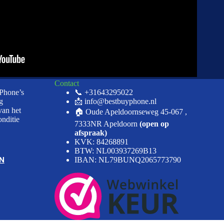
Contact
iPhone’s
📞 +31643295022
g
📩 info@bestbuyphone.nl
van het
🏠 Oude Apeldoornseweg 45-067 ,
onditie
7333NR Apeldoorn
(open op
afspraak)
KVK: 84268891
BTW: NL003937269B13
N
IBAN: NL79BUNQ2065773790