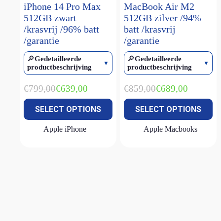
iPhone 14 Pro Max
MacBook Air M2
iPhone 16
(1)
512GB zwart
512GB zilver /94%
/krasvrij /96% batt
batt /krasvrij
iPhone 16 plus
(1)
/garantie
/garantie
iPhone 16 pro
(2)
🔎
Gedetailleerde
🔎
Gedetailleerde
iPhone 16 pro max
(1)
productbeschrijving
productbeschrijving
iPhone 16e
(3)
€
799,00
€
859,00
€
639,00
€
689,00
iPhone 17E
(1)
Oorspronkelijke
Huidige
Oorspronkelijke
Huidige
prijs
prijs
prijs
prijs
iPhone SE (2022)
(2)
SELECT OPTIONS
SELECT OPTIONS
was:
is:
was:
is:
€799,00.
€639,00.
€859,00.
€689,00.
MacBook Air M1
(2)
Apple iPhone
Apple Macbooks
MacBook Air M2
(1)
MacBook Air M2 15 inch
(1)
MacBook Neo
(1)
MacBook Pro M1
(1)
Magic keyboard
(2)
smart keyboard
(1)