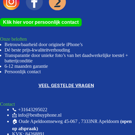
Klik hier voor persoonlijk contact
Onze beloften
Betrouwbaarheid door originele iPhone’s
Dé beste prijs-kwaliteitverhouding
Transparantie door unieke foto’s van het daadwerkelijke toestel +
batterijconditie
6-12 maanden garantie
Persoonlijk contact
VEEL GESTELDE VRAGEN
Contact
📞 +31643295022
📩 info@bestbuyphone.nl
🏠 Oude Apeldoornseweg 45-067 , 7333NR Apeldoorn
(open
op afspraak)
KVK: 84268891