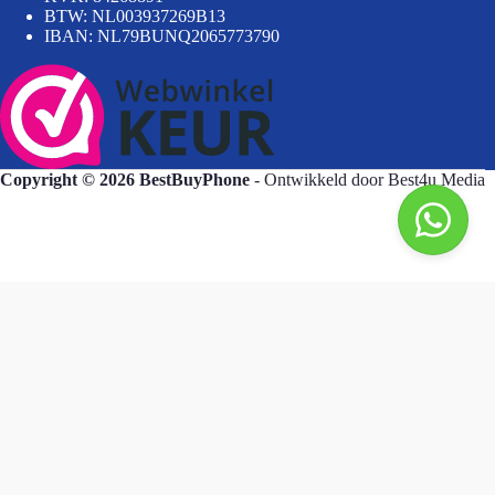
BTW: NL003937269B13
IBAN: NL79BUNQ2065773790
Copyright © 2026 BestBuyPhone
- Ontwikkeld door
Best4u Media
BestBuyPhone
De waardering van bestbuyphone.nl/ bij
WebwinkelKeur Reviews
is 9.8/10 gebaseerd op 581 reviews.
Goedendag, wat kan ik voor u doen?