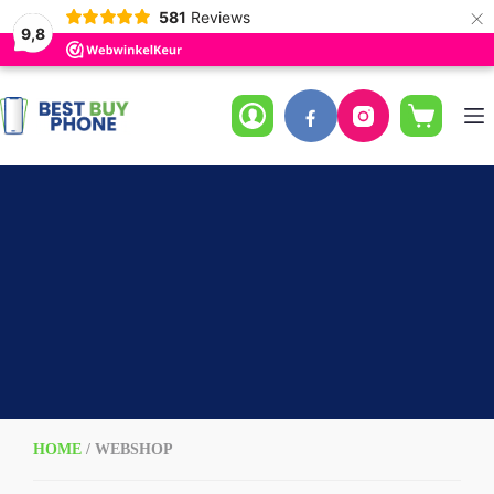
×
581
Reviews
9,8
Ga
naar
de
Winkelwag
inhoud
HOME
/ WEBSHOP