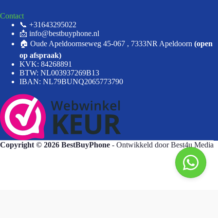
Contact
📞 +31643295022
📩 info@bestbuyphone.nl
🏠 Oude Apeldoornseweg 45-067 , 7333NR Apeldoorn
(open
op afspraak)
KVK: 84268891
BTW: NL003937269B13
IBAN: NL79BUNQ2065773790
Copyright © 2026 BestBuyPhone
- Ontwikkeld door
Best4u Media