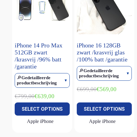
iPhone 14 Pro Max
iPhone 16 128GB
512GB zwart
zwart /krasvrij glas
/krasvrij /96% batt
/100% batt /garantie
/garantie
🔎
Gedetailleerde
productbeschrijving
🔎
Gedetailleerde
productbeschrijving
€
699,00
€
569,00
Oorspronkelijke
Huidige
€
799,00
€
639,00
prijs
prijs
Oorspronkelijke
Huidige
was:
is:
prijs
prijs
SELECT OPTIONS
SELECT OPTIONS
€699,00.
€569,00.
was:
is:
€799,00.
€639,00.
Apple iPhone
Apple iPhone