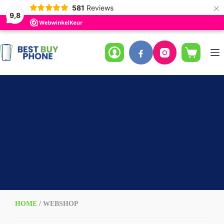
×
581
Reviews
9,8
Ga
naar
de
Winkelwag
inhoud
HOME
/ WEBSHOP