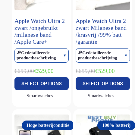
smart keyboard
(1)
Watch Ultra 1
(1)
Apple Watch Ultra 2
Apple Watch Ultra 2
Watch Ultra 2
(4)
zwart /ongebruikt
zwart Milanese band
/milanese band
/krasvrij /99% batt
Watch Ultra 3
(2)
/Apple Care+
/garantie
🔎Gedetailleerde
🔎Gedetailleerde
productbeschrijving
productbeschrijving
€
659,00
€
659,00
€
529,00
€
529,00
Oorspronkelijke
Huidige
Oorspronkelijke
Huidige
prijs
prijs
prijs
prijs
SELECT OPTIONS
SELECT OPTIONS
was:
is:
was:
is:
€659,00.
€529,00.
€659,00.
€529,00.
Smartwatches
Smartwatches
Hoge batterijconditie
100% batterij