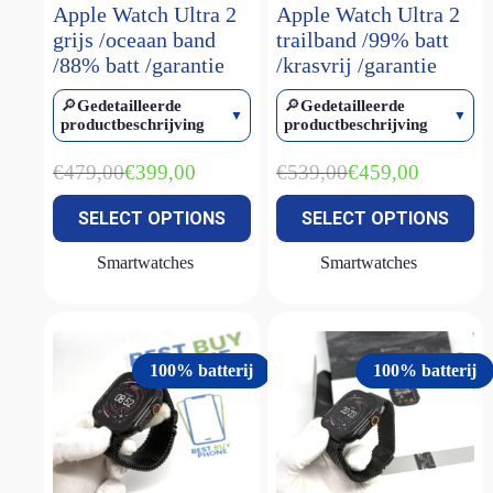
Apple Watch Ultra 2
Apple Watch Ultra 2
iPhone 15 Pro Max
(2)
grijs /oceaan band
trailband /99% batt
/88% batt /garantie
/krasvrij /garantie
iPhone 16
(1)
iPhone 16 plus
(1)
🔎
Gedetailleerde
🔎
Gedetailleerde
productbeschrijving
productbeschrijving
iPhone 16 pro
(2)
iPhone 16 pro max
(1)
€
479,00
€
539,00
€
399,00
€
459,00
Oorspronkelijke
Huidige
Oorspronkelijke
Huidige
prijs
prijs
prijs
prijs
iPhone 16e
(3)
SELECT OPTIONS
SELECT OPTIONS
was:
is:
was:
is:
iPhone 17E
(1)
€479,00.
€399,00.
€539,00.
€459,00.
Smartwatches
Smartwatches
iPhone SE (2022)
(2)
MacBook Air M1
(2)
MacBook Air M2
(1)
100% batterij
100% batterij
MacBook Air M2 15 inch
(1)
MacBook Neo
(1)
MacBook Pro M1
(1)
Magic keyboard
(2)