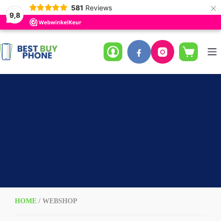
×
581
Reviews
9,8
Ga
naar
de
Winkelwag
inhoud
HOME
/ WEBSHOP