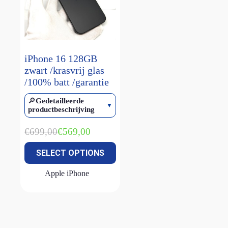
smart keyboard
(1)
Watch Ultra 1
(1)
Watch Ultra 2
(4)
iPhone 16 128GB
Watch Ultra 3
(1)
zwart /krasvrij glas
/100% batt /garantie
🔎
Gedetailleerde
productbeschrijving
€
699,00
€
569,00
Oorspronkelijke
Huidige
prijs
prijs
SELECT OPTIONS
was:
is:
€699,00.
€569,00.
Apple iPhone