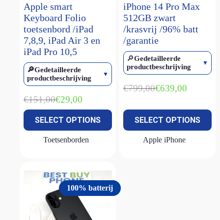
Apple smart
iPhone 14 Pro Max
iPhone 16
(1)
Keyboard Folio
512GB zwart
toetsenbord /iPad
/krasvrij /96% batt
iPhone 16 plus
(1)
7,8,9, iPad Air 3 en
/garantie
iPhone 16 pro
(2)
iPad Pro 10,5
🔎
Gedetailleerde
iPhone 16 pro max
(1)
productbeschrijving
🔎Gedetailleerde
iPhone 16e
(3)
productbeschrijving
€
799,00
€
639,00
iPhone 17E
(1)
Oorspronkelijke
Huidige
€
151,00
€
29,00
prijs
prijs
Oorspronkelijke
Huidige
iPhone SE (2022)
(2)
was:
is:
prijs
prijs
SELECT OPTIONS
SELECT OPTIONS
€799,00.
€639,00.
was:
is:
MacBook Air M1
(2)
€151,00.
€29,00.
MacBook Air M2
(1)
Toetsenborden
Apple iPhone
MacBook Air M2 15 inch
(1)
MacBook Air M4
(1)
MacBook Neo
(1)
100% batterij
MacBook Pro M1
(1)
Magic keyboard
(2)