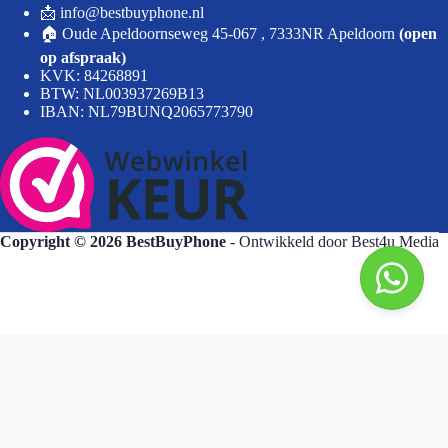
📩 info@bestbuyphone.nl
🏠 Oude Apeldoornseweg 45-067 , 7333NR Apeldoorn
(open
op afspraak)
KVK: 84268891
BTW: NL003937269B13
IBAN: NL79BUNQ2065773790
Copyright © 2026 BestBuyPhone
- Ontwikkeld door
Best4u Media
BestBuyPhone
De waardering van bestbuyphone.nl/ bij
WebwinkelKeur Reviews
is 9.8/10 gebaseerd op 581 reviews.