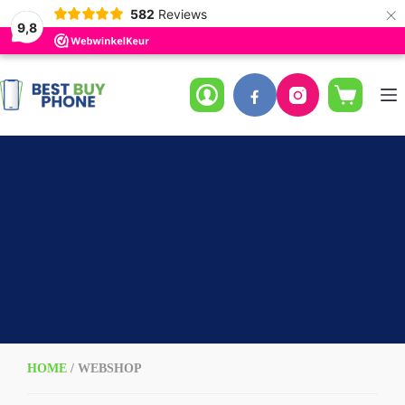
×
582
Reviews
9,8
Ga
naar
de
Winkelwag
inhoud
HOME
/ WEBSHOP