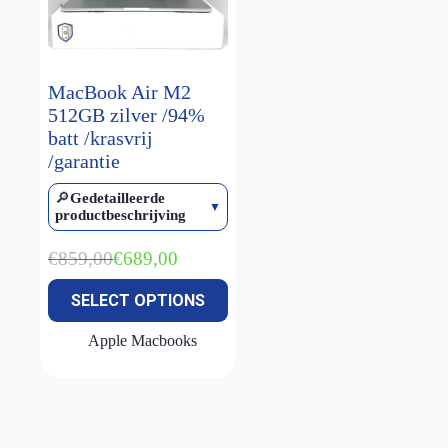
Magic keyboard
(2)
smart keyboard
(1)
Watch Ultra 1
(1)
MacBook Air M2
512GB zilver /94%
Watch Ultra 2
(4)
batt /krasvrij
Watch Ultra 3
(2)
/garantie
🔎
Gedetailleerde
productbeschrijving
€
859,00
€
689,00
Oorspronkelijke
Huidige
prijs
prijs
SELECT OPTIONS
was:
is:
€859,00.
€689,00.
Apple Macbooks