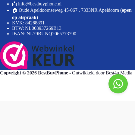
📩 info@bestbuyphone.nl
🏠 Oude Apeldoornseweg 45-067 , 7333NR Apeldoorn
(open
op afspraak)
KVK: 84268891
BTW: NL003937269B13
IBAN: NL79BUNQ2065773790
Copyright © 2026 BestBuyPhone
- Ontwikkeld door
Best4u Media
BestBuyPhone
De waardering van bestbuyphone.nl/ bij
WebwinkelKeur Reviews
is 9.8/10 gebaseerd op 582 reviews.