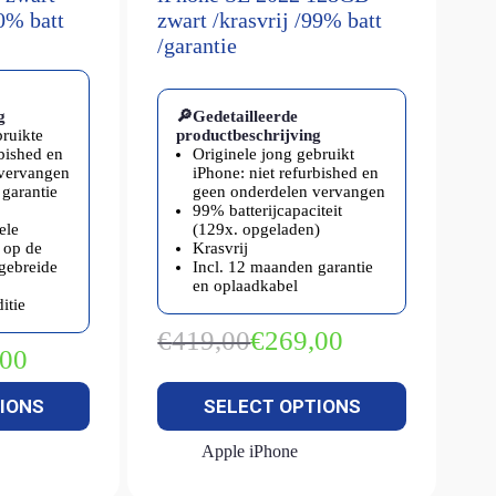
00% batt
zwart /krasvrij /99% batt
/garantie
g
🔎Gedetailleerde
bruikte
productbeschrijving
rbished en
Originele jong gebruikt
 vervangen
iPhone: niet refurbished en
garantie
geen onderdelen vervangen
99% batterijcapaciteit
ele
(129x. opgeladen)
 op de
Krasvrij
tgebreide
Incl. 12 maanden garantie
en oplaadkabel
itie
€
419,00
€
269,00
Oorspronkelijke
Huidige
,00
kelijke
prijs
prijs
was:
is:
IONS
SELECT OPTIONS
€419,00.
€269,00.
Apple iPhone