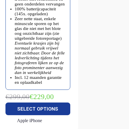
geen onderdelen vervangen
100% batterijcapaciteit
(145x. opgeladen)
Zeer nette staat, enkele
minuscule sporen op het
glas die niet met het blote
oog onzichtbaar zijn (zie
uitgebreide fotoreportage)
Eventuele krasjes zijn bij
normaal gebruik vrijwel
niet zichtbaar. Door de felle
ledverlichting tijdens het
fotograferen lijken ze op de
foto prominenter aanwezig
dan in werkelijkheid
Incl. 12 maanden garantie
en oplaadkabel
€
299,00
€
229,00
Oorspronkelijke
Huidige
prijs
prijs
SELECT OPTIONS
was:
is:
€299,00.
€229,00.
Apple iPhone