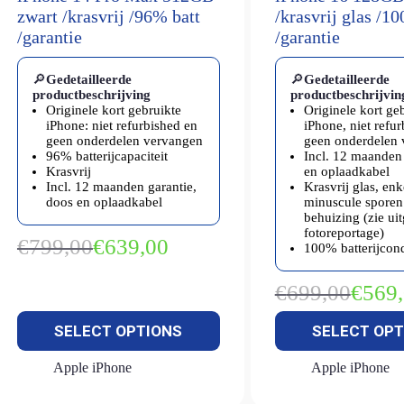
zwart /krasvrij /96% batt
/krasvrij glas /1
/garantie
/garantie
🔎
Gedetailleerde
🔎
Gedetailleerde
productbeschrijving
productbeschrijvin
Originele kort gebruikte
Originele kort ge
iPhone: niet refurbished en
iPhone, niet refu
geen onderdelen vervangen
geen onderdelen
96% batterijcapaciteit
Incl. 12 maanden 
Krasvrij
en oplaadkabel
Incl. 12 maanden garantie,
Krasvrij glas, enk
doos en oplaadkabel
minuscule sporen
behuizing (zie ui
fotoreportage)
€
799,00
€
639,00
100% batterijcond
Oorspronkelijke
Huidige
prijs
prijs
was:
is:
€
699,00
€
569
Oorspron
Huidige
€799,00.
€639,00.
prijs
prijs
SELECT OPTIONS
SELECT OPT
was:
is:
€699,00.
€569,00.
Apple iPhone
Apple iPhone