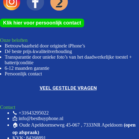
Klik hier voor persoonlijk contact
Onze beloften
Betrouwbaarheid door originele iPhone’s
Dé beste prijs-kwaliteitverhouding
Transparantie door unieke foto’s van het daadwerkelijke toestel +
batterijconditie
6-12 maanden garantie
Persoonlijk contact
VEEL GESTELDE VRAGEN
Contact
📞 +31643295022
📩 info@bestbuyphone.nl
🏠 Oude Apeldoornseweg 45-067 , 7333NR Apeldoorn
(open
op afspraak)
KVK: 84268891