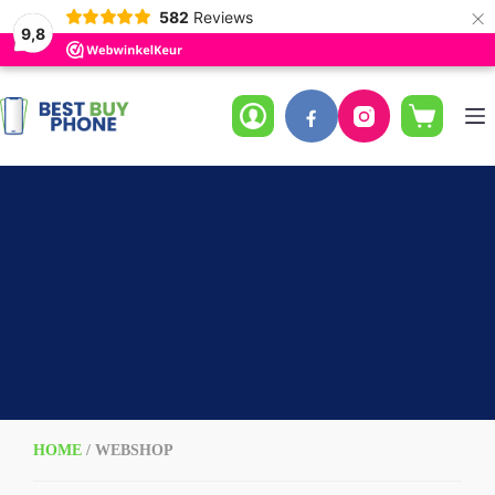
×
582
Reviews
9,8
Ga
naar
de
Winkelwag
inhoud
HOME
/ WEBSHOP