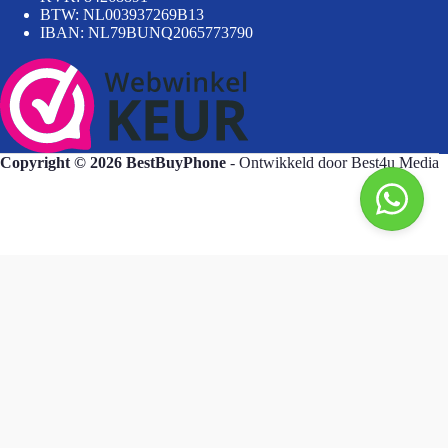
BTW: NL003937269B13
IBAN: NL79BUNQ2065773790
Copyright © 2026 BestBuyPhone
- Ontwikkeld door
Best4u Media
BestBuyPhone
De waardering van bestbuyphone.nl/ bij
WebwinkelKeur Reviews
is 9.8/10 gebaseerd op 582 reviews.
Goedendag, wat kan ik voor u doen?