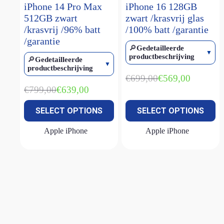
iPhone 14 Pro Max
iPhone 16 128GB
iPhone 15 Pro Max
(2)
512GB zwart
zwart /krasvrij glas
/krasvrij /96% batt
/100% batt /garantie
iPhone 16
(1)
/garantie
iPhone 16 plus
(1)
🔎
Gedetailleerde
productbeschrijving
🔎
Gedetailleerde
iPhone 16 pro
(1)
productbeschrijving
iPhone 16 pro max
(1)
€
699,00
€
569,00
Oorspronkelijke
Huidige
€
799,00
€
639,00
prijs
prijs
iPhone 16e
(3)
Oorspronkelijke
Huidige
was:
is:
prijs
prijs
iPhone 17E
(1)
SELECT OPTIONS
SELECT OPTIONS
€699,00.
€569,00.
was:
is:
€799,00.
€639,00.
iPhone SE (2022)
(2)
Apple iPhone
Apple iPhone
MacBook Air M1
(2)
MacBook Air M2
(1)
MacBook Air M2 15 inch
(1)
MacBook Neo
(2)
MacBook Pro M1
(1)
Magic keyboard
(2)