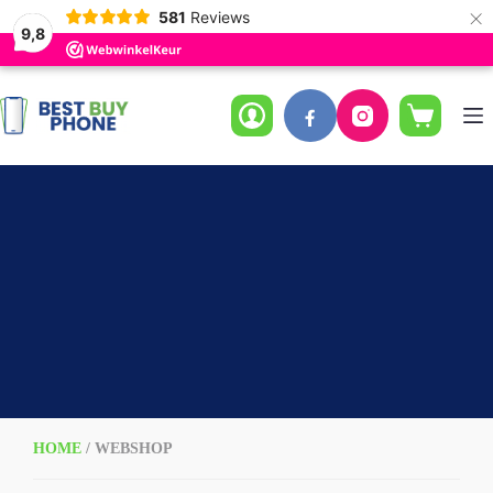
×
581
Reviews
9,8
Ga
naar
de
Winkelwag
inhoud
HOME
/ WEBSHOP