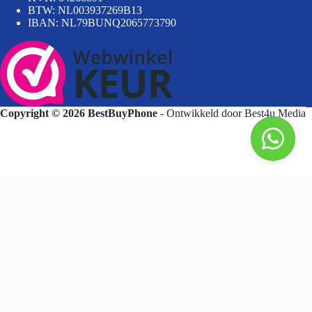
BTW: NL003937269B13
IBAN: NL79BUNQ2065773790
Copyright © 2026 BestBuyPhone
- Ontwikkeld door
Best4u Media
BestBuyPhone
De waardering van bestbuyphone.nl/ bij
WebwinkelKeur Reviews
is 9.8/10 gebaseerd op 581 reviews.
Goedendag, wat kan ik voor u doen?