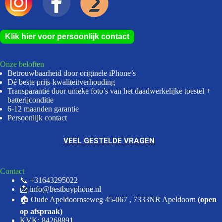
Klik hier voor persoonlijk contact
Onze beloften
Betrouwbaarheid door originele iPhone’s
Dé beste prijs-kwaliteitverhouding
Transparantie door unieke foto’s van het daadwerkelijke toestel +
batterijconditie
6-12 maanden garantie
Persoonlijk contact
VEEL GESTELDE VRAGEN
Contact
📞 +31643295022
📩 info@bestbuyphone.nl
🏠 Oude Apeldoornseweg 45-067 , 7333NR Apeldoorn
(open
op afspraak)
KVK: 84268891