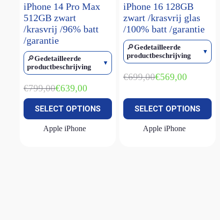
iPhone 14 Pro Max
iPhone 16 128GB
iPhone 15 Pro Max
(2)
512GB zwart
zwart /krasvrij glas
/krasvrij /96% batt
/100% batt /garantie
iPhone 16
(1)
/garantie
iPhone 16 plus
(1)
🔎
Gedetailleerde
productbeschrijving
🔎
Gedetailleerde
iPhone 16 pro
(2)
productbeschrijving
iPhone 16 pro max
(1)
€
699,00
€
569,00
Oorspronkelijke
Huidige
€
799,00
€
639,00
prijs
prijs
iPhone 16e
(3)
Oorspronkelijke
Huidige
was:
is:
prijs
prijs
iPhone 17E
(1)
SELECT OPTIONS
SELECT OPTIONS
€699,00.
€569,00.
was:
is:
€799,00.
€639,00.
iPhone SE (2022)
(2)
Apple iPhone
Apple iPhone
MacBook Air M1
(2)
MacBook Air M2
(1)
MacBook Air M2 15 inch
(1)
MacBook Neo
(1)
MacBook Pro M1
(1)
Magic keyboard
(2)