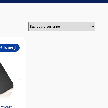
% batterij
 zwart