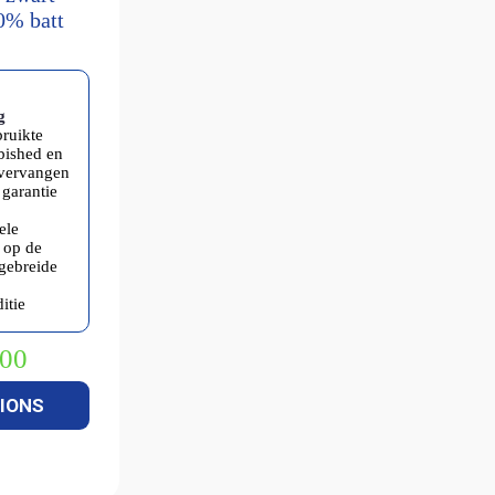
00% batt
g
bruikte
rbished en
 vervangen
garantie
ele
 op de
tgebreide
itie
,00
kelijke
IONS