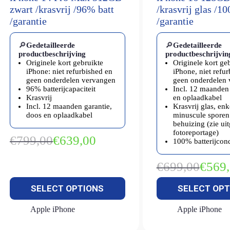
zwart /krasvrij /96% batt
/krasvrij glas /1
/garantie
/garantie
🔎
Gedetailleerde
🔎
Gedetailleerde
productbeschrijving
productbeschrijvin
Originele kort gebruikte
Originele kort ge
iPhone: niet refurbished en
iPhone, niet refu
geen onderdelen vervangen
geen onderdelen
96% batterijcapaciteit
Incl. 12 maanden 
Krasvrij
en oplaadkabel
Incl. 12 maanden garantie,
Krasvrij glas, enk
doos en oplaadkabel
minuscule sporen
behuizing (zie ui
fotoreportage)
€
799,00
€
639,00
100% batterijcond
Oorspronkelijke
Huidige
prijs
prijs
was:
is:
€
699,00
€
569
Oorspron
Huidige
€799,00.
€639,00.
prijs
prijs
SELECT OPTIONS
SELECT OPT
was:
is:
€699,00.
€569,00.
Apple iPhone
Apple iPhone