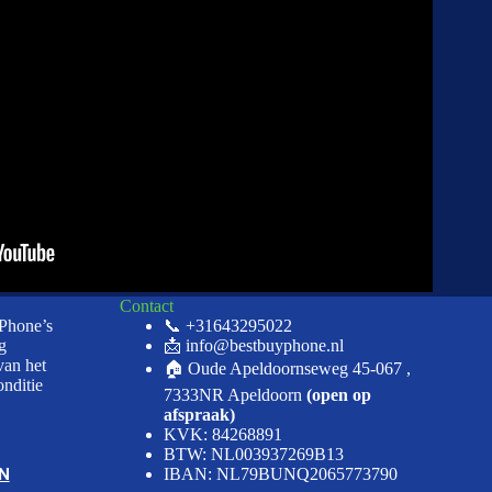
Contact
iPhone’s
📞 +31643295022
g
📩 info@bestbuyphone.nl
van het
🏠 Oude Apeldoornseweg 45-067 ,
onditie
7333NR Apeldoorn
(open op
afspraak)
KVK: 84268891
BTW: NL003937269B13
N
IBAN: NL79BUNQ2065773790