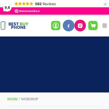
×
582
Reviews
9,8
Ga
naar
de
Winkelwag
inhoud
HOME
/ WEBSHOP