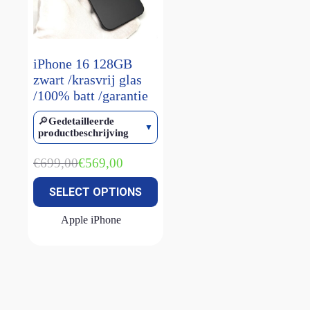
Magic keyboard
(2)
smart keyboard
(1)
Watch Ultra 1
(1)
iPhone 16 128GB
zwart /krasvrij glas
Watch Ultra 2
(4)
/100% batt /garantie
Watch Ultra 3
(2)
🔎
Gedetailleerde
productbeschrijving
€
699,00
€
569,00
Oorspronkelijke
Huidige
prijs
prijs
SELECT OPTIONS
was:
is:
€699,00.
€569,00.
Apple iPhone