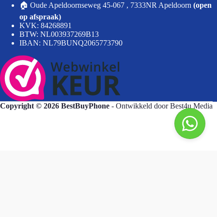
🏠 Oude Apeldoornseweg 45-067 , 7333NR Apeldoorn
(open
op afspraak)
KVK: 84268891
BTW: NL003937269B13
IBAN: NL79BUNQ2065773790
Copyright © 2026 BestBuyPhone
- Ontwikkeld door
Best4u Media
BestBuyPhone
De waardering van bestbuyphone.nl/ bij
WebwinkelKeur Reviews
is 9.8/10 gebaseerd op 582 reviews.