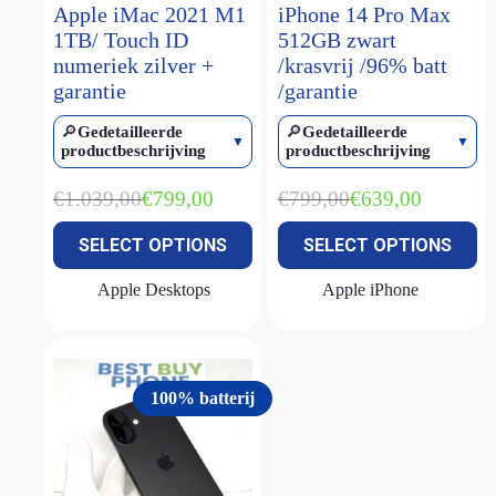
Apple iMac 2021 M1
iPhone 14 Pro Max
iPhone 15 Pro Max
(2)
1TB/ Touch ID
512GB zwart
numeriek zilver +
/krasvrij /96% batt
iPhone 16
(1)
garantie
/garantie
iPhone 16 plus
(1)
🔎
Gedetailleerde
🔎
Gedetailleerde
iPhone 16 pro
(1)
productbeschrijving
productbeschrijving
iPhone 16 pro max
(1)
€
1.039,00
€
799,00
€
799,00
€
639,00
iPhone 16e
(2)
Oorspronkelijke
Huidige
Oorspronkelijke
Huidige
prijs
prijs
prijs
prijs
iPhone 17 Pro Max
(1)
SELECT OPTIONS
SELECT OPTIONS
was:
is:
was:
is:
€1.039,00.
€799,00.
€799,00.
€639,00.
iPhone 17E
(1)
Apple Desktops
Apple iPhone
iPhone SE (2022)
(2)
MacBook Air M1
(2)
MacBook Air M2
(1)
100% batterij
MacBook Air M2 15 inch
(1)
MacBook Neo
(2)
MacBook Pro M1
(1)