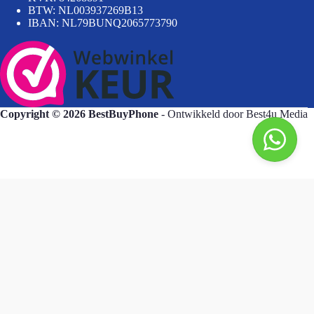
BTW: NL003937269B13
IBAN: NL79BUNQ2065773790
Copyright © 2026 BestBuyPhone
- Ontwikkeld door
Best4u Media
BestBuyPhone
De waardering van bestbuyphone.nl/ bij
WebwinkelKeur Reviews
is 9.8/10 gebaseerd op 581 reviews.
Goedendag, wat kan ik voor u doen?