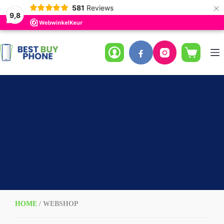
×
581
Reviews
9,8
Ga
naar
de
Winkelwag
inhoud
HOME
/ WEBSHOP