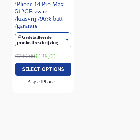
iPhone 14 Pro Max
512GB zwart
/krasvrij /96% batt
/garantie
🔎
Gedetailleerde
productbeschrijving
€
799,00
€
639,00
Oorspronkelijke
Huidige
prijs
prijs
SELECT OPTIONS
was:
is:
€799,00.
€639,00.
Apple iPhone