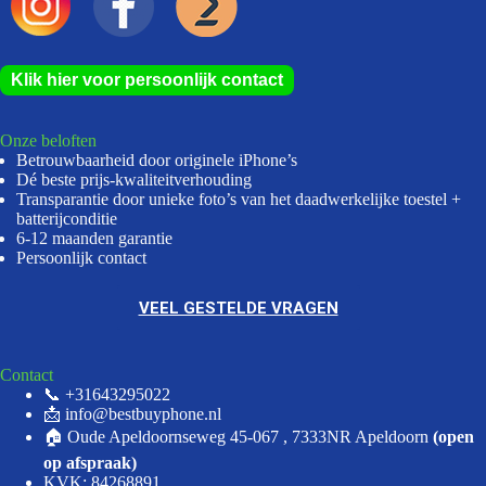
Klik hier voor persoonlijk contact
Onze beloften
Betrouwbaarheid door originele iPhone’s
Dé beste prijs-kwaliteitverhouding
Transparantie door unieke foto’s van het daadwerkelijke toestel +
batterijconditie
6-12 maanden garantie
Persoonlijk contact
VEEL GESTELDE VRAGEN
Contact
📞 +31643295022
📩 info@bestbuyphone.nl
🏠 Oude Apeldoornseweg 45-067 , 7333NR Apeldoorn
(open
op afspraak)
KVK: 84268891