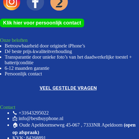
Klik hier voor persoonlijk contact
Onze beloften
Betrouwbaarheid door originele iPhone’s
Dé beste prijs-kwaliteitverhouding
Transparantie door unieke foto’s van het daadwerkelijke toestel +
batterijconditie
6-12 maanden garantie
Persoonlijk contact
VEEL GESTELDE VRAGEN
Contact
📞 +31643295022
📩 info@bestbuyphone.nl
🏠 Oude Apeldoornseweg 45-067 , 7333NR Apeldoorn
(open
op afspraak)
KVK: 84268891