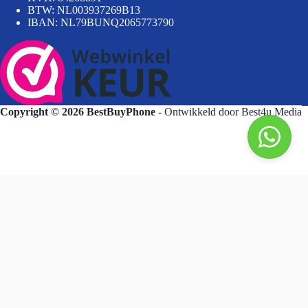
BTW: NL003937269B13
IBAN: NL79BUNQ2065773790
Copyright © 2026 BestBuyPhone
- Ontwikkeld door
Best4u Media
BestBuyPhone
De waardering van bestbuyphone.nl/ bij
WebwinkelKeur Reviews
is 9.8/10 gebaseerd op 582 reviews.
Goedendag, wat kan ik voor u doen?