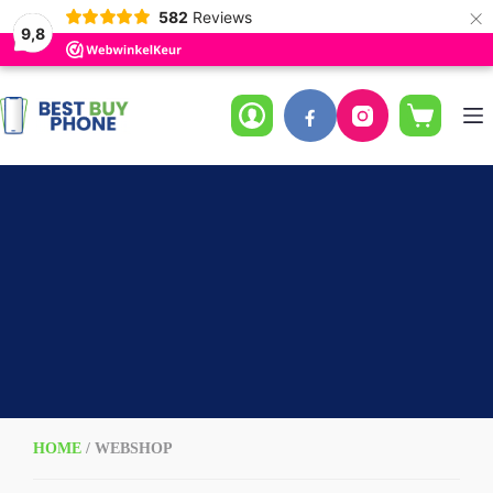
×
582
Reviews
9,8
Ga
naar
de
Winkelwag
inhoud
HOME
/ WEBSHOP