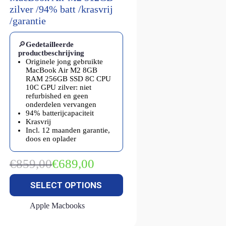
zilver /94% batt /krasvrij
/garantie
🔎
Gedetailleerde
productbeschrijving
Originele jong gebruikte
MacBook Air M2 8GB
RAM 256GB SSD 8C CPU
10C GPU zilver: niet
refurbished en geen
onderdelen vervangen
94% batterijcapaciteit
Krasvrij
Incl. 12 maanden garantie,
doos en oplader
€
859,00
€
689,00
Oorspronkelijke
Huidige
prijs
prijs
SELECT OPTIONS
was:
is:
€859,00.
€689,00.
Apple Macbooks