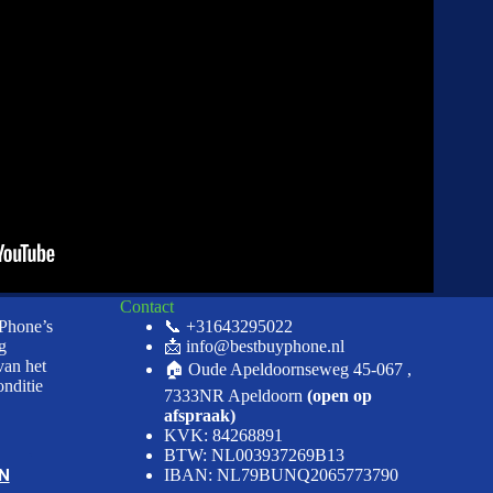
Contact
iPhone’s
📞 +31643295022
g
📩 info@bestbuyphone.nl
van het
🏠 Oude Apeldoornseweg 45-067 ,
onditie
7333NR Apeldoorn
(open op
afspraak)
KVK: 84268891
BTW: NL003937269B13
N
IBAN: NL79BUNQ2065773790