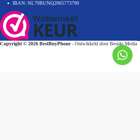
IBAN: NL79BUNQ2065773790
Copyright © 2026 BestBuyPhone
- Ontwikkeld door
Best4u Media
BestBuyPhone
De waardering van bestbuyphone.nl/ bij
WebwinkelKeur Reviews
is 9.8/10 gebaseerd op 581 reviews.
Goedendag, wat kan ik voor u doen?