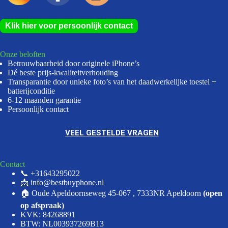
Klik hier voor persoonlijk contact
Onze beloften
Betrouwbaarheid door originele iPhone’s
Dé beste prijs-kwaliteitverhouding
Transparantie door unieke foto’s van het daadwerkelijke toestel +
batterijconditie
6-12 maanden garantie
Persoonlijk contact
VEEL GESTELDE VRAGEN
Contact
📞 +31643295022
📩 info@bestbuyphone.nl
🏠 Oude Apeldoornseweg 45-067 , 7333NR Apeldoorn
(open
op afspraak)
KVK: 84268891
BTW: NL003937269B13