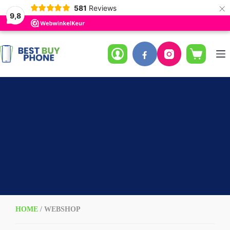
×
581
Reviews
9,8
Ga
naar
de
Winkelwag
inhoud
HOME
/ WEBSHOP