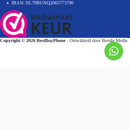
IBAN: NL79BUNQ2065773790
Copyright © 2026 BestBuyPhone
- Ontwikkeld door
Best4u Media
BestBuyPhone
De waardering van bestbuyphone.nl/ bij
WebwinkelKeur Reviews
is 9.8/10 gebaseerd op 581 reviews.
Goedendag, wat kan ik voor u doen?