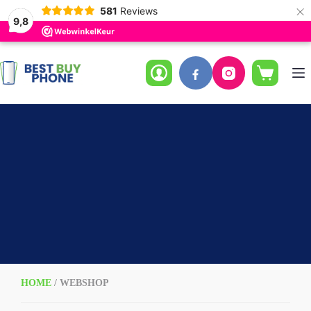
×
581
Reviews
9,8
Ga
naar
de
Winkelwag
inhoud
HOME
/ WEBSHOP