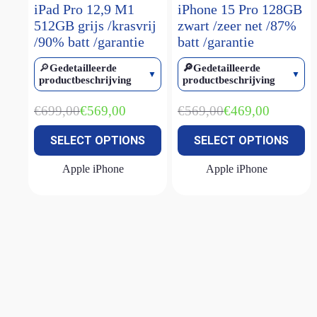
iPad Pro 12,9 M1
iPhone 15 Pro 128GB
iPhone 15 Pro Max
(2)
512GB grijs /krasvrij
zwart /zeer net /87%
/90% batt /garantie
batt /garantie
iPhone 16
(1)
iPhone 16 plus
(1)
🔎
Gedetailleerde
🔎Gedetailleerde
productbeschrijving
productbeschrijving
iPhone 16 pro
(2)
iPhone 16 pro max
(1)
€
699,00
€
569,00
€
569,00
€
469,00
Oorspronkelijke
Huidige
Oorspronkelijke
Huidige
prijs
prijs
prijs
prijs
iPhone 16e
(3)
SELECT OPTIONS
SELECT OPTIONS
was:
is:
was:
is:
iPhone 17E
(1)
€699,00.
€569,00.
€569,00.
€469,00.
Apple iPhone
Apple iPhone
iPhone SE (2022)
(2)
MacBook Air M1
(2)
MacBook Air M2
(1)
MacBook Air M2 15 inch
(1)
MacBook Neo
(1)
MacBook Pro M1
(1)
Magic keyboard
(2)