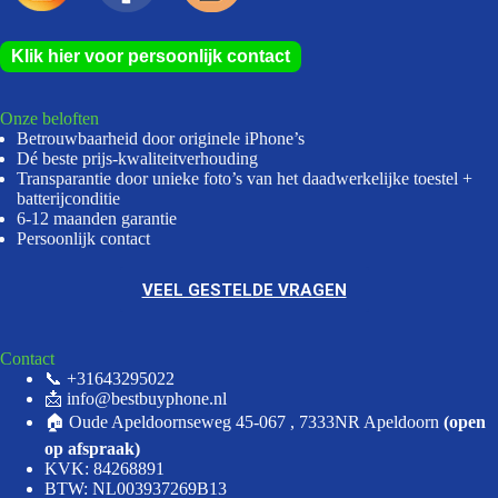
Klik hier voor persoonlijk contact
Onze beloften
Betrouwbaarheid door originele iPhone’s
Dé beste prijs-kwaliteitverhouding
Transparantie door unieke foto’s van het daadwerkelijke toestel +
batterijconditie
6-12 maanden garantie
Persoonlijk contact
VEEL GESTELDE VRAGEN
Contact
📞 +31643295022
📩 info@bestbuyphone.nl
🏠 Oude Apeldoornseweg 45-067 , 7333NR Apeldoorn
(open
op afspraak)
KVK: 84268891
BTW: NL003937269B13