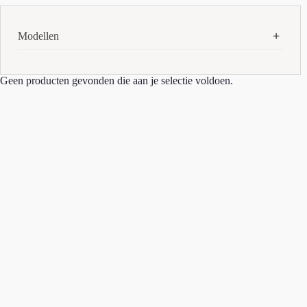
Modellen
AirPods Max (USB-C)
(1)
Geen producten gevonden die aan je selectie voldoen.
iMac m1
(1)
iPad 11e
(1)
iPad Air 7e
(1)
iPad Pro 3e
(1)
iPad Pro 5e
(1)
iPad Pro 6e
(1)
iPad Pro M4
(3)
iPhone 13
(3)
iPhone 13 Pro
(1)
iPhone 14 Pro Max
(1)
iPhone 15
(3)