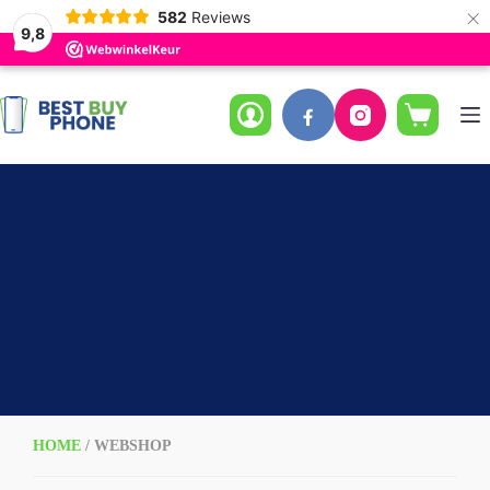
×
582
Reviews
9,8
Ga
naar
de
Winkelwag
inhoud
HOME
/ WEBSHOP