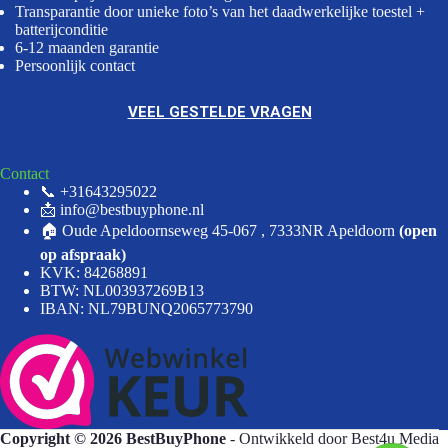
Transparantie door unieke foto’s van het daadwerkelijke toestel +
batterijconditie
6-12 maanden garantie
Persoonlijk contact
VEEL GESTELDE VRAGEN
Contact
📞 +31643295022
📩 info@bestbuyphone.nl
🏠 Oude Apeldoornseweg 45-067 , 7333NR Apeldoorn
(open
op afspraak)
KVK: 84268891
BTW: NL003937269B13
IBAN: NL79BUNQ2065773790
Copyright © 2026 BestBuyPhone
- Ontwikkeld door
Best4u Media