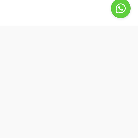
BestBuyPhone
De waardering van bestbuyphone.nl/ bij
WebwinkelKeur Reviews
is 9.8/10 gebaseerd op 582 reviews.
Goedendag, wat kan ik voor u doen?
by Best4u Media