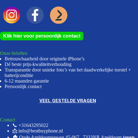
Klik hier voor persoonlijk contact
Onze beloften
Betrouwbaarheid door originele iPhone’s
Dé beste prijs-kwaliteitverhouding
Transparantie door unieke foto’s van het daadwerkelijke toestel +
batterijconditie
6-12 maanden garantie
Persoonlijk contact
VEEL GESTELDE VRAGEN
Contact
📞 +31643295022
📩 info@bestbuyphone.nl
🏠 Oude Apeldoornseweg 45-067 , 7333NR Apeldoorn
(open