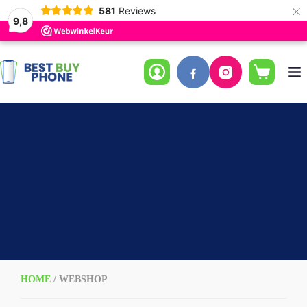
×
581
Reviews
9,8
Ga
naar
de
Winkelwag
inhoud
HOME
/ WEBSHOP