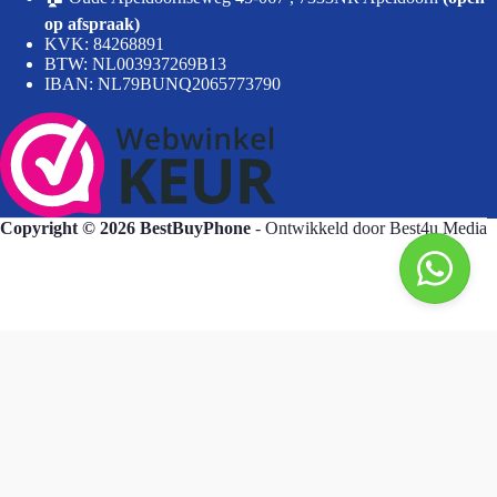
op afspraak)
KVK: 84268891
BTW: NL003937269B13
IBAN: NL79BUNQ2065773790
Copyright © 2026 BestBuyPhone
- Ontwikkeld door
Best4u Media
BestBuyPhone
De waardering van bestbuyphone.nl/ bij
WebwinkelKeur Reviews
is 9.8/10 gebaseerd op 581 reviews.
Goedendag, wat kan ik voor u doen?