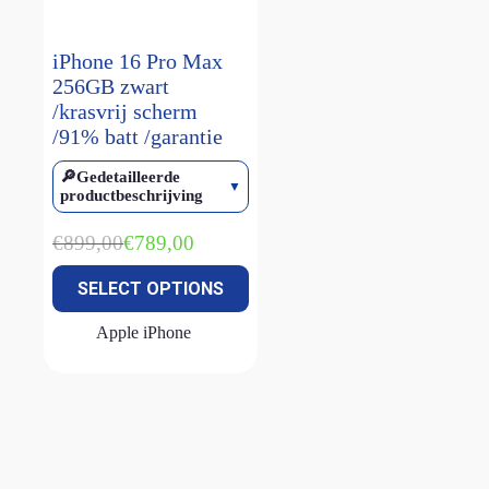
smart keyboard
(1)
iPhone 16 Pro Max
Watch Ultra 1
(1)
256GB zwart
Watch Ultra 2
(4)
/krasvrij scherm
Watch Ultra 3
(2)
/91% batt /garantie
🔎Gedetailleerde
productbeschrijving
€
899,00
€
789,00
Oorspronkelijke
Huidige
prijs
prijs
SELECT OPTIONS
was:
is:
€899,00.
€789,00.
Apple iPhone