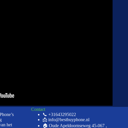
Contact
iPhone’s
📞 +31643295022
g
📩 info@bestbuyphone.nl
van het
🏠 Oude Apeldoornseweg 45-067 ,