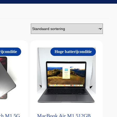
ijconditie
Hoge batterijconditie
nch M1 5G
MacBook Air M1 512GB