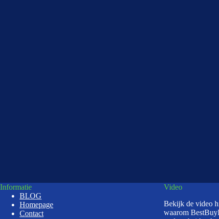
Informatie
Video
BLOG
Bekijk de video 
Homepage
waarom BestBuy
Contact