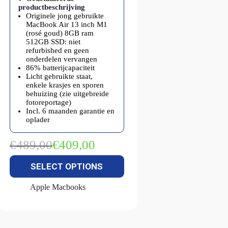
productbeschrijving
Originele jong gebruikte
MacBook Air 13 inch M1
(rosé goud) 8GB ram
512GB SSD: niet
refurbished en geen
onderdelen vervangen
86% batterijcapaciteit
Licht gebruikte staat,
enkele krasjes en sporen
behuizing (zie uitgebreide
fotoreportage)
Incl. 6 maanden garantie en
oplader
€
489,00
€
409,00
Oorspronkelijke
Huidige
prijs
prijs
SELECT OPTIONS
was:
is:
€489,00.
€409,00.
Apple Macbooks