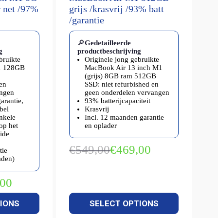
r net /97%
grijs /krasvrij /93% batt
/garantie
🔎
Gedetailleerde
g
productbeschrijving
bruikte
Originele jong gebruikte
1 128GB
MacBook Air 13 inch M1
(grijs) 8GB ram 512GB
en
SSD: niet refurbished en
angen
geen onderdelen vervangen
arantie,
93% batterijcapaciteit
bel
Krasvrij
enkele
Incl. 12 maanden garantie
op het
en oplader
eide
€
549,00
€
469,00
tie
Oorspronkelijke
Huidige
aden)
prijs
prijs
was:
is:
€549,00.
€469,00.
,00
kelijke
IONS
SELECT OPTIONS