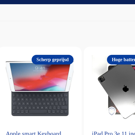
Scherp geprijsd
Hoge batter
Apple smart Keyboard
iPad Pro 3e 11 i