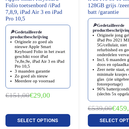
Folio toetsenbord /iPad
128GB grijs /zee
7,8,9, iPad Air 3 en iPad
batt /garantie
Pro 10,5
🔎Gedetailleerde
productbeschrijvin
🔎Gedetailleerde
Originele jong ge
productbeschrijving
iPad Pro 2021 M
Originele zo goed als
5G/cellulair, niet
nieuwe Apple Smart
refurbished en ge
Keyboard Folio in het zwart
onderdelen verv
geschikt voor iPad
Incl. 6 maanden g
7e,8e,9e, iPad Air 3 en iPad
doos en oplaadka
Pro 10,5
Zeer nette staat, 
3 maanden garantie
minimale krasjes 
Zo goed als nieuw
glas (zie uitgebr
Meerdere op voorraad
fotoreportage)
96% batterijcondi
€
151,00
€
29,00
(slechts 5x opgel
Oorspronkelijke
Huidige
prijs
prijs
€
539,00
€
459
was:
is:
Oorspron
Huidige
€151,00.
€29,00.
prijs
prijs
SELECT OPTIONS
SELECT OPT
was:
is:
€539,00.
€459,00.