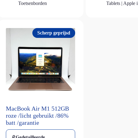
Toetsenborden
Tablets | Apple 
Scherp geprijsd
MacBook Air M1 512GB
roze /licht gebruikt /86%
batt /garantie
🔎
Gedetailleerde