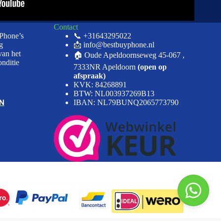
Contact
iPhone’s
📞 +31643295022
g
📩 info@bestbuyphone.nl
van het
🏠 Oude Apeldoornseweg 45-067 ,
onditie
7333NR Apeldoorn
(open op
afspraak)
KVK: 84268891
BTW: NL003937269B13
N
IBAN: NL79BUNQ2065773790