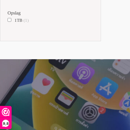
Opslag
1TB
(1)
9,8