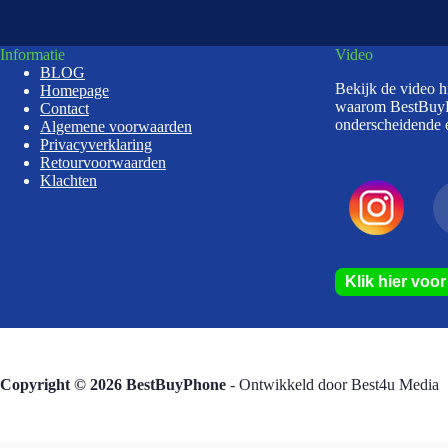
Informatie
Video
BLOG
Bekijk de video 
Homepage
waarom BestBuy
Contact
onderscheidende e
Algemene voorwaarden
Privacyverklaring
Retourvoorwaarden
Klachten
Klik hier voo
Copyright © 2026 BestBuyPhone
- Ontwikkeld door
Best4u Media