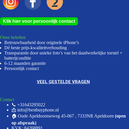
Klik hier voor persoonlijk contact
Onze beloften
Betrouwbaarheid door originele iPhone’s
Dé beste prijs-kwaliteitverhouding
Transparantie door unieke foto’s van het daadwerkelijke toestel +
batterijconditie
6-12 maanden garantie
Persoonlijk contact
VEEL GESTELDE VRAGEN
Contact
📞 +31643295022
📩 info@bestbuyphone.nl
🏠 Oude Apeldoornseweg 45-067 , 7333NR Apeldoorn
(open
op afspraak)
KVK: 84268891