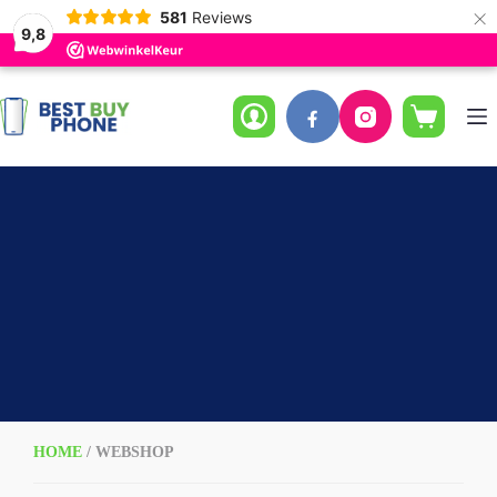
×
581
Reviews
9,8
Ga
naar
de
Winkelwag
inhoud
HOME
/ WEBSHOP