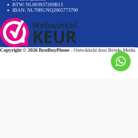
BTW: NL003937269B13
IBAN: NL79BUNQ2065773790
Copyright © 2026 BestBuyPhone
- Ontwikkeld door
Best4u Media
BestBuyPhone
De waardering van bestbuyphone.nl/ bij
WebwinkelKeur Reviews
is 9.8/10 gebaseerd op 581 reviews.
Goedendag, wat kan ik voor u doen?