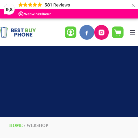
×
581
Reviews
9,8
Ga
naar
de
Winkelwag
inhoud
HOME
/ WEBSHOP