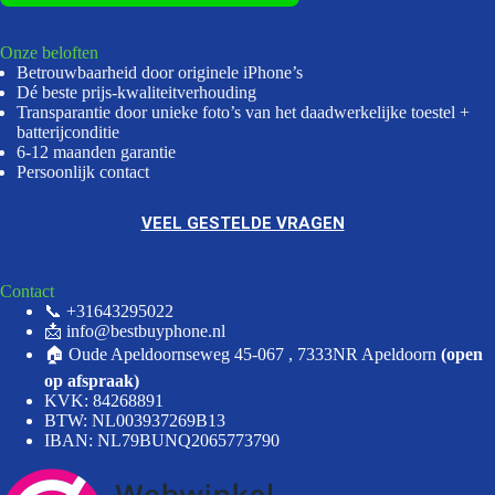
Onze beloften
Betrouwbaarheid door originele iPhone’s
Dé beste prijs-kwaliteitverhouding
Transparantie door unieke foto’s van het daadwerkelijke toestel +
batterijconditie
6-12 maanden garantie
Persoonlijk contact
VEEL GESTELDE VRAGEN
Contact
📞 +31643295022
📩 info@bestbuyphone.nl
🏠 Oude Apeldoornseweg 45-067 , 7333NR Apeldoorn
(open
op afspraak)
KVK: 84268891
BTW: NL003937269B13
IBAN: NL79BUNQ2065773790