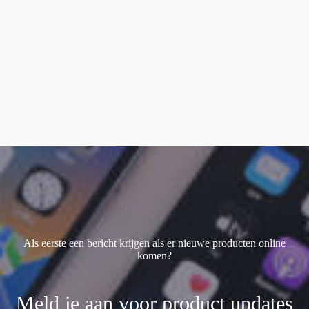
MacBook Neo
(1)
MacBook Pro M1
(1)
Magic keyboard
(2)
smart keyboard
(1)
Watch Ultra 1
(1)
Watch Ultra 2
(4)
Watch Ultra 3
(1)
Als eerste een bericht krijgen als er nieuwe producten online
komen?
Meld je aan voor product updates