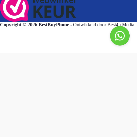
Copyright © 2026 BestBuyPhone
- Ontwikkeld door
Best4u Media
BestBuyPhone
De waardering van bestbuyphone.nl/ bij
WebwinkelKeur Reviews
is 9.8/10 gebaseerd op 581 reviews.
Goedendag, wat kan ik voor u doen?