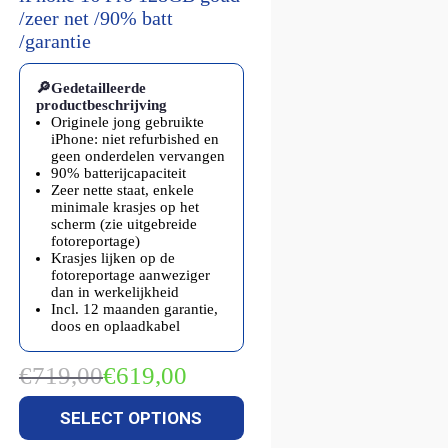
/zeer net /90% batt
/garantie
🔎Gedetailleerde
productbeschrijving
Originele jong gebruikte
iPhone: niet refurbished en
geen onderdelen vervangen
90% batterijcapaciteit
Zeer nette staat, enkele
minimale krasjes op het
scherm (zie uitgebreide
fotoreportage)
Krasjes lijken op de
fotoreportage aanweziger
dan in werkelijkheid
Incl. 12 maanden garantie,
doos en oplaadkabel
€
719,00
€
619,00
Oorspronkelijke
Huidige
prijs
prijs
SELECT OPTIONS
was:
is:
€719,00.
€619,00.