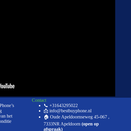
Contact
iPhone’s
📞 +31643295022
g
📩 info@bestbuyphone.nl
van het
🏠 Oude Apeldoornseweg 45-067 ,
onditie
7333NR Apeldoorn
(open op
afspraak)