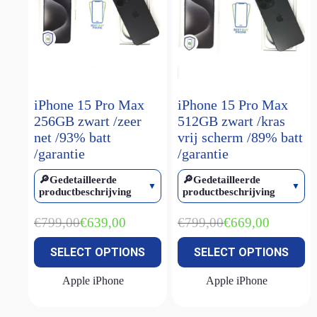
iPhone 15 Pro Max
iPhone 15 Pro Max
256GB zwart /zeer
512GB zwart /kras
net /93% batt
vrij scherm /89% batt
/garantie
/garantie
🔎Gedetailleerde
🔎Gedetailleerde
productbeschrijving
productbeschrijving
€
799,00
€
799,00
€
639,00
€
669,00
Oorspronkelijke
Huidige
Oorspronkelijke
Huidige
prijs
prijs
prijs
prijs
SELECT OPTIONS
SELECT OPTIONS
was:
is:
was:
is:
€799,00.
€639,00.
€799,00.
€669,00.
Apple iPhone
Apple iPhone