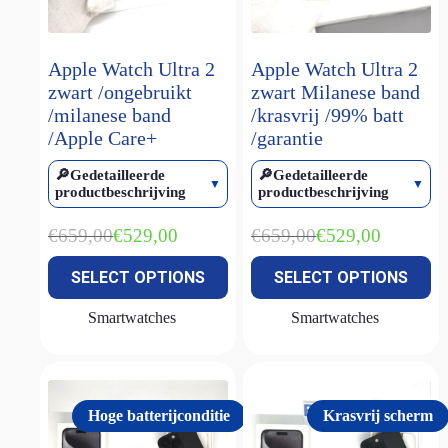
MacBook Pro M1
(1)
Magic keyboard
(2)
Apple Watch Ultra 2
Apple Watch Ultra 2
smart keyboard
(1)
zwart /ongebruikt
zwart Milanese band
/milanese band
/krasvrij /99% batt
Watch Ultra 1
(1)
/Apple Care+
/garantie
Watch Ultra 2
(4)
🔎Gedetailleerde
🔎Gedetailleerde
Watch Ultra 3
(1)
productbeschrijving
productbeschrijving
€
659,00
€
659,00
€
529,00
€
529,00
Oorspronkelijke
Huidige
Oorspronkelijke
Huidige
prijs
prijs
prijs
prijs
SELECT OPTIONS
SELECT OPTIONS
was:
is:
was:
is:
€659,00.
€529,00.
€659,00.
€529,00.
Smartwatches
Smartwatches
Hoge batterijconditie
Krasvrij scherm