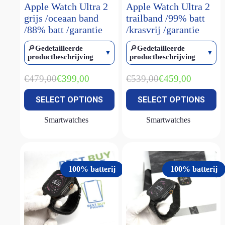
Apple Watch Ultra 2
Apple Watch Ultra 2
iPhone 15
(3)
grijs /oceaan band
trailband /99% batt
/88% batt /garantie
/krasvrij /garantie
iPhone 15 Pro
(2)
iPhone 15 Pro Max
(2)
🔎
Gedetailleerde
🔎
Gedetailleerde
productbeschrijving
productbeschrijving
iPhone 16
(2)
iPhone 16 plus
(1)
€
479,00
€
539,00
€
399,00
€
459,00
Oorspronkelijke
Huidige
Oorspronkelijke
Huidige
prijs
prijs
prijs
prijs
iPhone 16 pro
(1)
SELECT OPTIONS
SELECT OPTIONS
was:
is:
was:
is:
iPhone 16 pro max
(1)
€479,00.
€399,00.
€539,00.
€459,00.
Smartwatches
Smartwatches
iPhone 16e
(2)
iPhone Air
(1)
iPhone SE (2022)
(2)
100% batterij
100% batterij
MacBook Air M1
(2)
MacBook Air M2
(1)
MacBook Air M2 15 inch
(1)
MacBook Neo
(1)