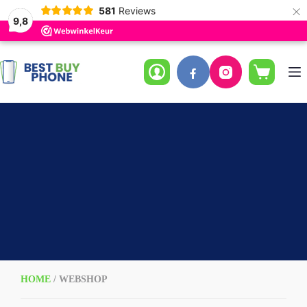
×
581
Reviews
9,8
Ga
naar
de
Winkelwag
inhoud
HOME
/ WEBSHOP