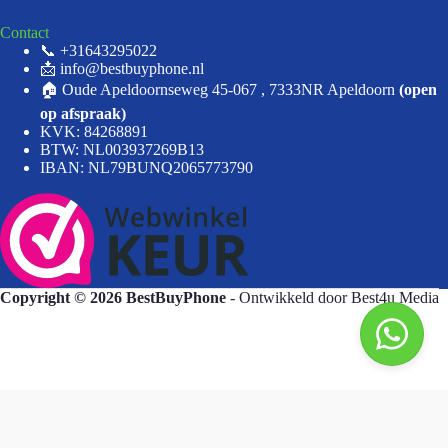
Contact
📞 +31643295022
📩 info@bestbuyphone.nl
🏠 Oude Apeldoornseweg 45-067 , 7333NR Apeldoorn
(open
op afspraak)
KVK: 84268891
BTW: NL003937269B13
IBAN: NL79BUNQ2065773790
Copyright © 2026 BestBuyPhone
- Ontwikkeld door
Best4u Media