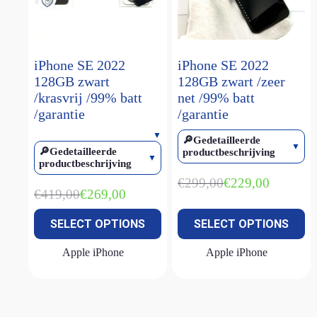
Magic keyboard
(2)
smart keyboard
(1)
Watch Ultra 1
(1)
iPhone SE 2022
iPhone SE 2022
128GB zwart
128GB zwart /zeer
Watch Ultra 2
(4)
/krasvrij /99% batt
net /99% batt
Watch Ultra 3
(2)
/garantie
/garantie
🔎Gedetailleerde
🔎Gedetailleerde
productbeschrijving
productbeschrijving
€
299,00
€
229,00
Oorspronkelijke
Huidige
€
419,00
€
269,00
Oorspronkelijke
Huidige
prijs
prijs
prijs
prijs
was:
is:
SELECT OPTIONS
SELECT OPTIONS
was:
is:
€299,00.
€229,00.
€419,00.
€269,00.
Apple iPhone
Apple iPhone