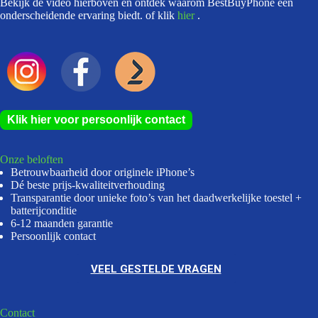
Bekijk de video hierboven en ontdek waarom BestBuyPhone een
onderscheidende ervaring biedt. of klik
hier
.
Klik hier voor persoonlijk contact
Onze beloften
Betrouwbaarheid door originele iPhone’s
Dé beste prijs-kwaliteitverhouding
Transparantie door unieke foto’s van het daadwerkelijke toestel +
batterijconditie
6-12 maanden garantie
Persoonlijk contact
VEEL GESTELDE VRAGEN
Contact