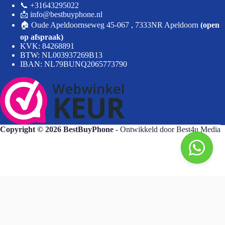
📞 +31643295022
📩 info@bestbuyphone.nl
🏠 Oude Apeldoornseweg 45-067 , 7333NR Apeldoorn
(open
op afspraak)
KVK: 84268891
BTW: NL003937269B13
IBAN: NL79BUNQ2065773790
Copyright © 2026 BestBuyPhone
- Ontwikkeld door
Best4u Media
BestBuyPhone
De waardering van bestbuyphone.nl/ bij
WebwinkelKeur Reviews
is 9.8/10 gebaseerd op 582 reviews.