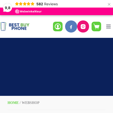
×
582
Reviews
9,8
Ga
naar
de
Winkelwag
inhoud
HOME
/ WEBSHOP