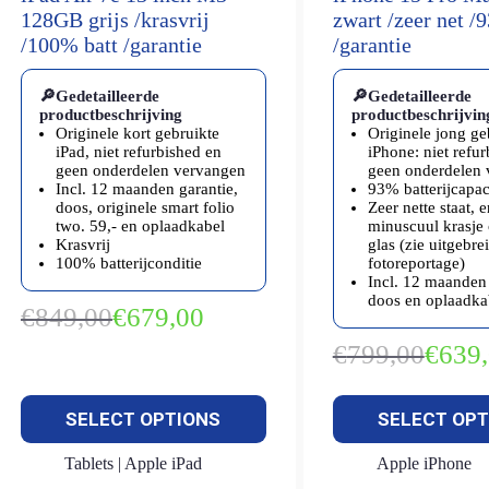
128GB grijs /krasvrij
zwart /zeer net /
/100% batt /garantie
/garantie
🔎Gedetailleerde
🔎Gedetailleerde
productbeschrijving
productbeschrijvin
Originele kort gebruikte
Originele jong ge
iPad, niet refurbished en
iPhone: niet refu
geen onderdelen vervangen
geen onderdelen
Incl. 12 maanden garantie,
93% batterijcapaci
doos, originele smart folio
Zeer nette staat, 
two. 59,- en oplaadkabel
minuscuul krasje 
Krasvrij
glas (zie uitgebre
100% batterijconditie
fotoreportage)
Incl. 12 maanden 
doos en oplaadka
€
849,00
€
679,00
Oorspronkelijke
Huidige
prijs
prijs
€
799,00
€
639
Oorspron
Huidige
was:
is:
prijs
prijs
€849,00.
€679,00.
was:
is:
SELECT OPTIONS
SELECT OPT
€799,00.
€639,00.
Tablets | Apple iPad
Apple iPhone