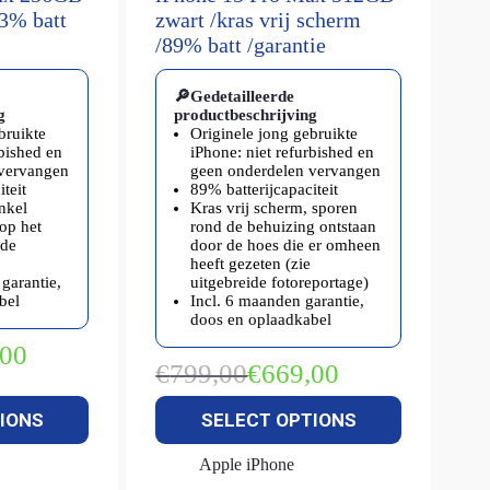
93% batt
zwart /kras vrij scherm
/89% batt /garantie
🔎Gedetailleerde
g
productbeschrijving
bruikte
Originele jong gebruikte
rbished en
iPhone: niet refurbished en
 vervangen
geen onderdelen vervangen
teit
89% batterijcapaciteit
enkel
Kras vrij scherm, sporen
op het
rond de behuizing ontstaan
ide
door de hoes die er omheen
heeft gezeten (zie
garantie,
uitgebreide fotoreportage)
bel
Incl. 6 maanden garantie,
doos en oplaadkabel
,00
kelijke
€
799,00
€
669,00
Oorspronkelijke
Huidige
prijs
prijs
IONS
SELECT OPTIONS
was:
is:
€799,00.
€669,00.
Apple iPhone