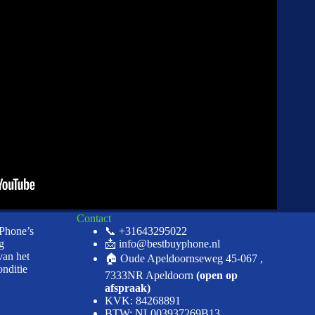
Contact
iPhone’s
📞 +31643295022
g
📩 info@bestbuyphone.nl
van het
🏠 Oude Apeldoornseweg 45-067 ,
onditie
7333NR Apeldoorn
(open op
afspraak)
KVK: 84268891
BTW: NL003937269B13