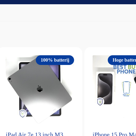
100% batterij
Hoge batter
iPad Air 7e 13 inch M3
iPhone 15 Pro M