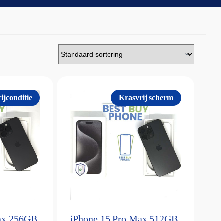
ijconditie
Krasvrij scherm
ax 256GB
iPhone 15 Pro Max 512GB