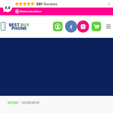
×
581
Reviews
9,8
Ga
naar
de
Winkelwag
inhoud
HOME
/ WEBSHOP