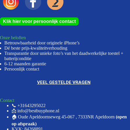
Klik hier voor persoonlijk contact
Onze beloften
Betrouwbaarheid door originele iPhone’s
Dé beste prijs-kwaliteitverhouding
Transparantie door unieke foto’s van het daadwerkelijke toestel +
batterijconditie
6-12 maanden garantie
Persoonlijk contact
VEEL GESTELDE VRAGEN
Contact
📞 +31643295022
📩 info@bestbuyphone.nl
🏠 Oude Apeldoornseweg 45-067 , 7333NR Apeldoorn
(open
op afspraak)
KVK: 84268891