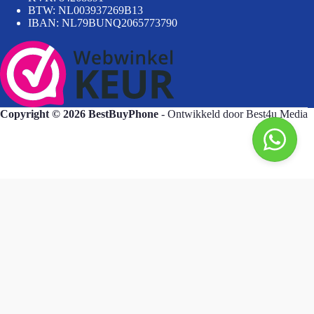
BTW: NL003937269B13
IBAN: NL79BUNQ2065773790
Copyright © 2026 BestBuyPhone
- Ontwikkeld door
Best4u Media
BestBuyPhone
De waardering van bestbuyphone.nl/ bij
WebwinkelKeur Reviews
is 9.8/10 gebaseerd op 581 reviews.
Goedendag, wat kan ik voor u doen?