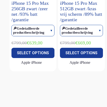
iPhone 15 Pro Max
iPhone 15 Pro Max
iPhone 15 Pro
(1)
256GB zwart /zeer
512GB zwart /kras
net /93% batt
vrij scherm /89% batt
iPhone 15 Pro Max
(2)
/garantie
/garantie
iPhone 16
(2)
🔎Gedetailleerde
🔎Gedetailleerde
iPhone 16 plus
(1)
productbeschrijving
productbeschrijving
iPhone 16 pro
(2)
€
799,00
€
799,00
€
639,00
€
669,00
iPhone 16 pro max
(1)
Oorspronkelijke
Huidige
Oorspronkelijke
Huidige
prijs
prijs
prijs
prijs
iPhone 16e
(3)
SELECT OPTIONS
SELECT OPTIONS
was:
is:
was:
is:
€799,00.
€639,00.
€799,00.
€669,00.
iPhone 17E
(1)
Apple iPhone
Apple iPhone
iPhone SE (2022)
(2)
MacBook Air M1
(2)
MacBook Air M2
(1)
MacBook Air M2 15 inch
(1)
MacBook Neo
(1)
MacBook Pro M1
(1)