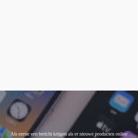
Magic keyboard
(2)
smart keyboard
(1)
Watch Ultra 1
(1)
Watch Ultra 2
(4)
Watch Ultra 3
(1)
Als eerste een bericht krijgen als er nieuwe producten online