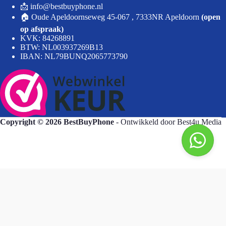
📩 info@bestbuyphone.nl
🏠 Oude Apeldoornseweg 45-067 , 7333NR Apeldoorn
(open
op afspraak)
KVK: 84268891
BTW: NL003937269B13
IBAN: NL79BUNQ2065773790
Copyright © 2026 BestBuyPhone
- Ontwikkeld door
Best4u Media
BestBuyPhone
De waardering van bestbuyphone.nl/ bij
WebwinkelKeur Reviews
is 9.8/10 gebaseerd op 582 reviews.