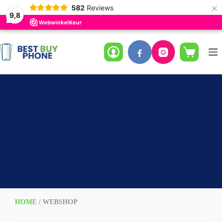
×
582
Reviews
9,8
Ga
naar
de
Winkelwag
inhoud
HOME
/ WEBSHOP