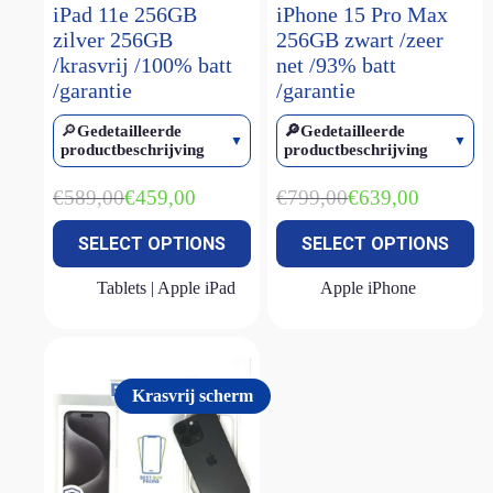
iPad 11e 256GB
iPhone 15 Pro Max
iPhone 15 Pro Max
(2)
zilver 256GB
256GB zwart /zeer
/krasvrij /100% batt
net /93% batt
iPhone 16
(1)
/garantie
/garantie
iPhone 16 plus
(1)
🔎
Gedetailleerde
🔎Gedetailleerde
iPhone 16 pro
(1)
productbeschrijving
productbeschrijving
iPhone 16 pro max
(1)
€
589,00
€
799,00
€
459,00
€
639,00
iPhone 16e
(3)
Oorspronkelijke
Huidige
Oorspronkelijke
Huidige
prijs
prijs
prijs
prijs
iPhone 17 Pro Max
(1)
SELECT OPTIONS
SELECT OPTIONS
was:
is:
was:
is:
€589,00.
€459,00.
€799,00.
€639,00.
iPhone 17E
(1)
Tablets | Apple iPad
Apple iPhone
iPhone SE (2022)
(2)
MacBook Air M1
(2)
MacBook Air M2
(1)
Krasvrij scherm
MacBook Air M2 15 inch
(1)
MacBook Neo
(2)
MacBook Pro M1
(1)