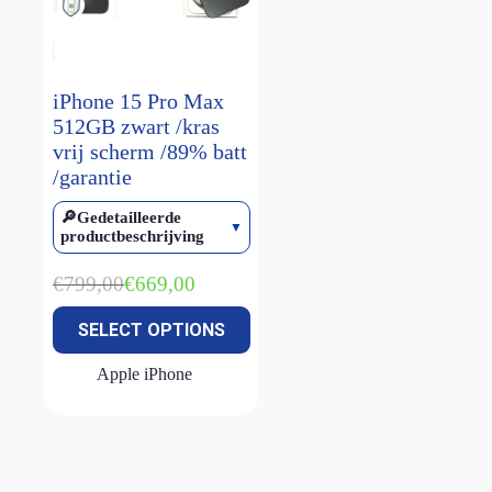
Magic keyboard
(2)
smart keyboard
(1)
Watch Ultra 1
(1)
iPhone 15 Pro Max
512GB zwart /kras
Watch Ultra 2
(4)
vrij scherm /89% batt
Watch Ultra 3
(2)
/garantie
🔎Gedetailleerde
productbeschrijving
€
799,00
€
669,00
Oorspronkelijke
Huidige
prijs
prijs
SELECT OPTIONS
was:
is:
€799,00.
€669,00.
Apple iPhone