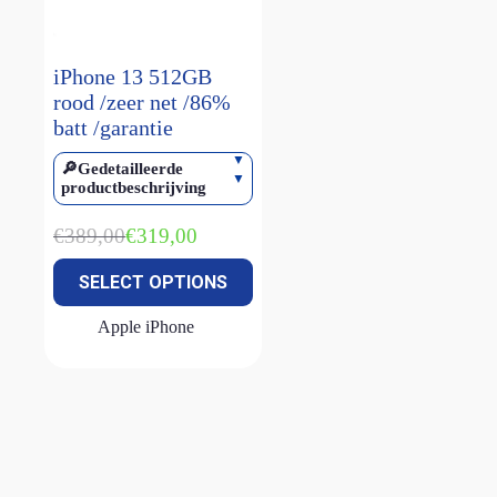
smart keyboard
(1)
Watch Ultra 1
(1)
iPhone 13 512GB
Watch Ultra 2
(4)
rood /zeer net /86%
batt /garantie
Watch Ultra 3
(2)
🔎Gedetailleerde
productbeschrijving
€
389,00
€
319,00
Oorspronkelijke
Huidige
prijs
prijs
SELECT OPTIONS
was:
is:
€389,00.
€319,00.
Apple iPhone