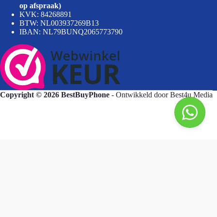
op afspraak)
KVK: 84268891
BTW: NL003937269B13
IBAN: NL79BUNQ2065773790
Copyright © 2026 BestBuyPhone
- Ontwikkeld door
Best4u Media
BestBuyPhone
De waardering van bestbuyphone.nl/ bij
WebwinkelKeur Reviews
is 9.8/10 gebaseerd op 581 reviews.
Goedendag, wat kan ik voor u doen?