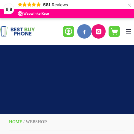
×
581
Reviews
9,8
Ga
naar
de
Winkelwag
inhoud
HOME
/ WEBSHOP