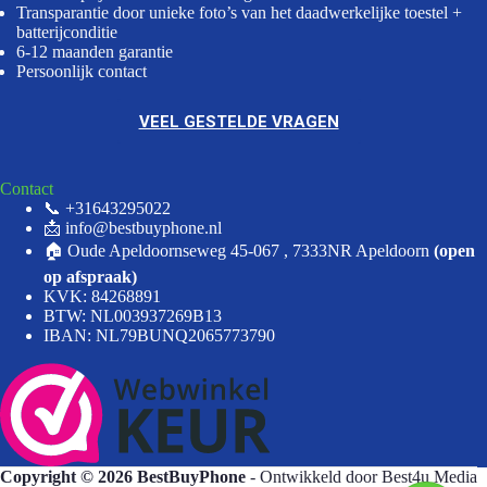
Transparantie door unieke foto’s van het daadwerkelijke toestel +
batterijconditie
6-12 maanden garantie
Persoonlijk contact
VEEL GESTELDE VRAGEN
Contact
📞 +31643295022
📩 info@bestbuyphone.nl
🏠 Oude Apeldoornseweg 45-067 , 7333NR Apeldoorn
(open
op afspraak)
KVK: 84268891
BTW: NL003937269B13
IBAN: NL79BUNQ2065773790
Copyright © 2026 BestBuyPhone
- Ontwikkeld door
Best4u Media