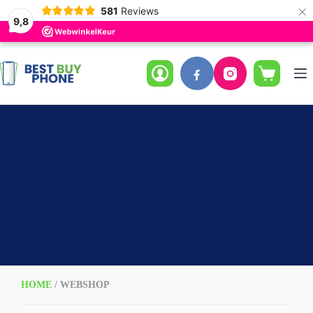
×
581
Reviews
9,8
Ga
naar
de
Winkelwag
inhoud
HOME
/ WEBSHOP