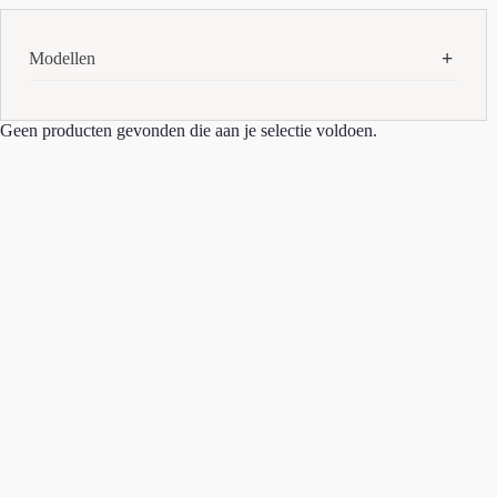
Modellen
AirPods Max (USB-C)
(1)
Geen producten gevonden die aan je selectie voldoen.
iMac m1
(1)
iPad 11e
(3)
iPad Air 6e
(2)
iPad Pro 5e
(1)
iPad Pro M4
(2)
iPhone 13
(2)
iPhone 13 Pro
(1)
iPhone 14 Pro Max
(1)
iPhone 15
(3)
iPhone 15 Pro
(1)
iPhone 15 Pro Max
(2)