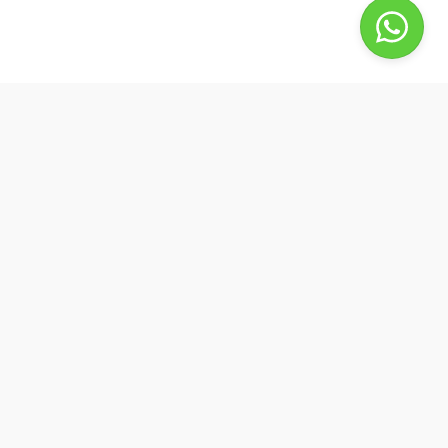
BestBuyPhone
De waardering van bestbuyphone.nl/ bij
WebwinkelKeur Reviews
is 9.8/10 gebaseerd op 581 reviews.
Goedendag, wat kan ik voor u doen?
by Best4u Media