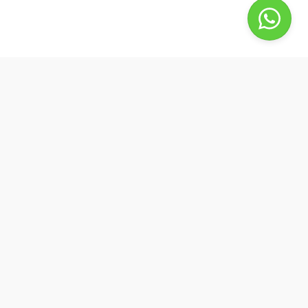
BestBuyPhone
De waardering van bestbuyphone.nl/ bij
WebwinkelKeur Reviews
is 9.8/10 gebaseerd op 581 reviews.
Goedendag, wat kan ik voor u doen?
by Best4u Media