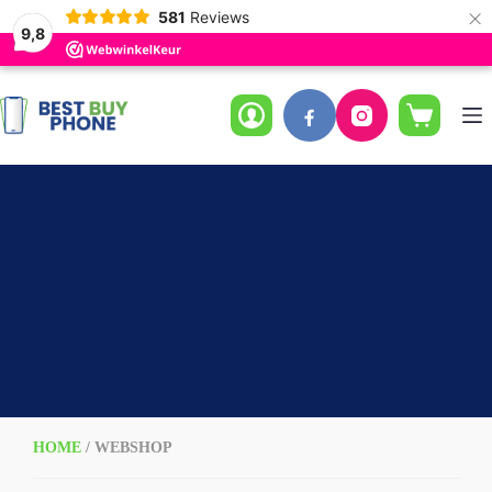
×
581
Reviews
9,8
Ga
naar
de
Winkelwag
inhoud
HOME
/ WEBSHOP