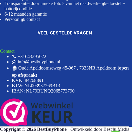
Transparantie door unieke foto’s van het daadwerkelijke toestel +
batterijconditie
6-12 maanden garantie
Persoonlijk contact
VEEL GESTELDE VRAGEN
Contact
📞 +31643295022
📩 info@bestbuyphone.nl
🏠 Oude Apeldoornseweg 45-067 , 7333NR Apeldoorn
(open
op afspraak)
KVK: 84268891
BTW: NL003937269B13
IBAN: NL79BUNQ2065773790
Copyright © 2026 BestBuyPhone
- Ontwikkeld door
Best4u Media