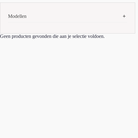
Modellen
AirPods Max (USB-C)
(1)
Geen producten gevonden die aan je selectie voldoen.
Apple Watch 10 42MM
(1)
iMac m1
(1)
iPad 11e
(3)
iPad Air 6e
(2)
iPad Pro 5e
(1)
iPad Pro M4
(2)
iPhone 13
(2)
iPhone 13 Pro
(1)
iPhone 14 Pro Max
(1)
iPhone 15
(3)
iPhone 15 Pro
(1)