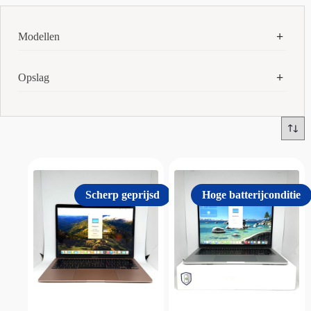
Modellen
MacBook Air M1
(1)
Opslag
MacBook Air M2
(1)
512 GB
(2)
256 GB
(4)
Scherp geprijsd
Hoge batterijconditie