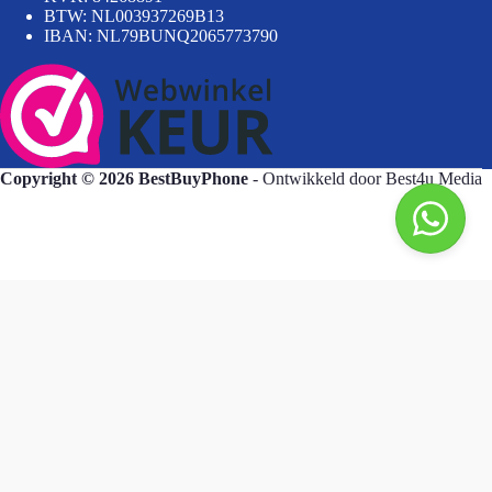
BTW: NL003937269B13
IBAN: NL79BUNQ2065773790
Copyright © 2026 BestBuyPhone
- Ontwikkeld door
Best4u Media
BestBuyPhone
De waardering van bestbuyphone.nl/ bij
WebwinkelKeur Reviews
is 9.8/10 gebaseerd op 582 reviews.
Goedendag, wat kan ik voor u doen?