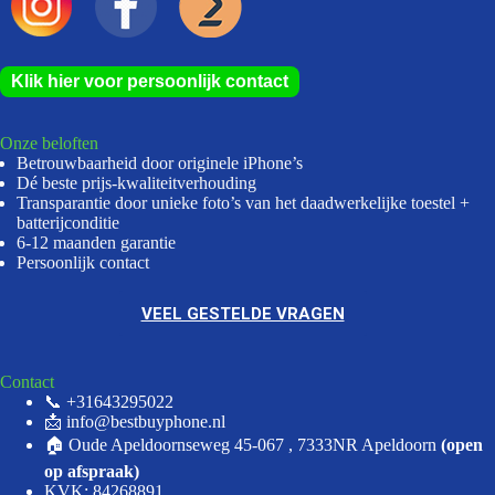
Klik hier voor persoonlijk contact
Onze beloften
Betrouwbaarheid door originele iPhone’s
Dé beste prijs-kwaliteitverhouding
Transparantie door unieke foto’s van het daadwerkelijke toestel +
batterijconditie
6-12 maanden garantie
Persoonlijk contact
VEEL GESTELDE VRAGEN
Contact
📞 +31643295022
📩 info@bestbuyphone.nl
🏠 Oude Apeldoornseweg 45-067 , 7333NR Apeldoorn
(open
op afspraak)
KVK: 84268891