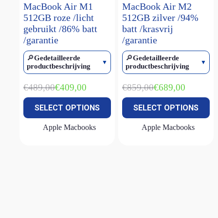
MacBook Air M1
MacBook Air M2
512GB roze /licht
512GB zilver /94%
gebruikt /86% batt
batt /krasvrij
/garantie
/garantie
🔎
Gedetailleerde
🔎
Gedetailleerde
productbeschrijving
productbeschrijving
€
489,00
€
859,00
€
409,00
€
689,00
Oorspronkelijke
Huidige
Oorspronkelijke
Huidige
prijs
prijs
prijs
prijs
SELECT OPTIONS
SELECT OPTIONS
was:
is:
was:
is:
€489,00.
€409,00.
€859,00.
€689,00.
Apple Macbooks
Apple Macbooks