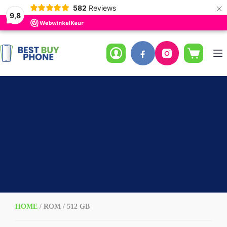
×
582
Reviews
9,8
Ga
naar
de
Winkelwag
inhoud
HOME
/ ROM / 512 GB