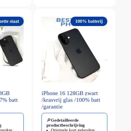
ette staat
100% batterij
28GB
iPhone 16 128GB zwart
87% batt
/krasvrij glas /100% batt
/garantie
🔎
Gedetailleerde
g
productbeschrijving
bruikte
Originele kort gebruikte