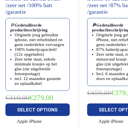
/zeer net /100% batt
/zeer net /87% ba
/garantie
/garantie
🔎
Gedetailleerde
🔎Gedetailleerde
productbeschrijving
productbeschrijvin
Originele jong gebruikte
Originele jong ge
iphone, niet refurbished en
iPhone, niet refu
geen onderdelen vervangen
geen onderdelen
100% batterijcapaciteit!
87% batterijcapaci
(12x opgeladen)
Zeer nette staat, 
Zeer nette staat, enkele
minuscuul krasje 
minimale krasjes op het
glas (zie uitgebre
glas (zie uitgebreide
fotoreportage)
fotoreportage)
Incl. 6 maanden g
incl. 12 maanden garantie
doos en oplaadka
en oplaadkabel
€
459,00
€
379
Oorspron
Huidige
€
319,00
€
279,00
Oorspronkelijke
Huidige
prijs
prijs
prijs
prijs
was:
is:
SELECT OPTIONS
SELECT OPT
was:
is:
€459,00.
€379,00.
€319,00.
€279,00.
Apple iPhone
Apple iPhone