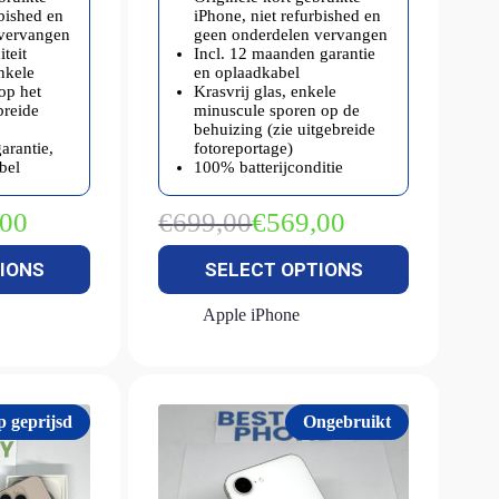
rbished en
iPhone, niet refurbished en
 vervangen
geen onderdelen vervangen
teit
Incl. 12 maanden garantie
enkele
en oplaadkabel
op het
Krasvrij glas, enkele
breide
minuscule sporen op de
behuizing (zie uitgebreide
arantie,
fotoreportage)
bel
100% batterijconditie
,00
€
699,00
€
569,00
kelijke
Oorspronkelijke
Huidige
prijs
prijs
IONS
SELECT OPTIONS
was:
is:
€699,00.
€569,00.
Apple iPhone
p geprijsd
Ongebruikt