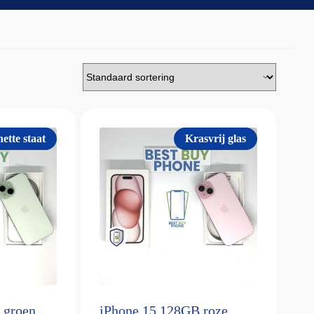
ette staat
Krasvrij glas
 groen
iPhone 15 128GB roze