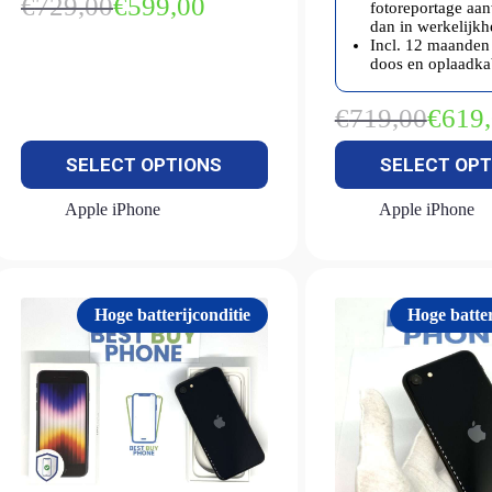
€
729,00
€
599,00
fotoreportage aa
Oorspronkelijke
Huidige
dan in werkelijkh
prijs
prijs
Incl. 12 maanden 
was:
is:
doos en oplaadka
€729,00.
€599,00.
€
719,00
€
619
Oorspron
Huidige
prijs
prijs
SELECT OPTIONS
SELECT OPT
was:
is:
€719,00.
€619,00.
Apple iPhone
Apple iPhone
Hoge batterijconditie
Hoge batter