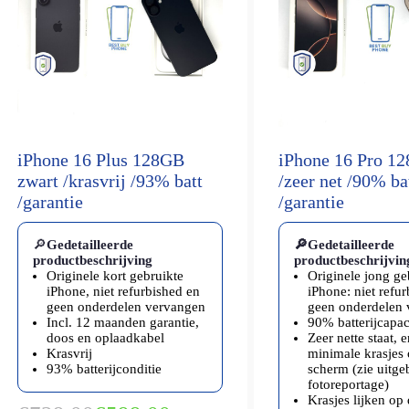
iPhone 16 Plus 128GB
iPhone 16 Pro 1
zwart /krasvrij /93% batt
/zeer net /90% ba
/garantie
/garantie
🔎
Gedetailleerde
🔎Gedetailleerde
productbeschrijving
productbeschrijvin
Originele kort gebruikte
Originele jong ge
iPhone, niet refurbished en
iPhone: niet refu
geen onderdelen vervangen
geen onderdelen
Incl. 12 maanden garantie,
90% batterijcapaci
doos en oplaadkabel
Zeer nette staat, 
Krasvrij
minimale krasjes 
93% batterijconditie
scherm (zie uitge
fotoreportage)
Krasjes lijken op