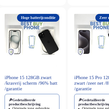
Hoge batterijconditie
Zeer n
iPhone 15 128GB zwart
iPhone 15 Pro 1
/krasvrij scherm /96% batt
zwart /zeer net /
/garantie
/garantie
🔎Gedetailleerde
🔎Gedetailleerde
productbeschrijving
productbeschrijvin
Originele jong gebruikte
Originele jong ge