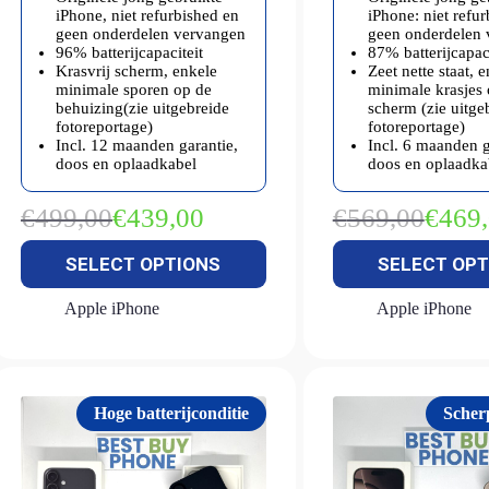
iPhone, niet refurbished en
iPhone: niet refu
geen onderdelen vervangen
geen onderdelen
96% batterijcapaciteit
87% batterijcapaci
Krasvrij scherm, enkele
Zeet nette staat, 
minimale sporen op de
minimale krasjes 
behuizing(zie uitgebreide
scherm (zie uitge
fotoreportage)
fotoreportage)
Incl. 12 maanden garantie,
Incl. 6 maanden g
doos en oplaadkabel
doos en oplaadka
€
499,00
€
439,00
€
569,00
€
469
Oorspronkelijke
Huidige
Oorspron
Huidige
prijs
prijs
prijs
prijs
SELECT OPTIONS
SELECT OPT
was:
is:
was:
is:
€499,00.
€439,00.
€569,00.
€469,00.
Apple iPhone
Apple iPhone
Hoge batterijconditie
Scher