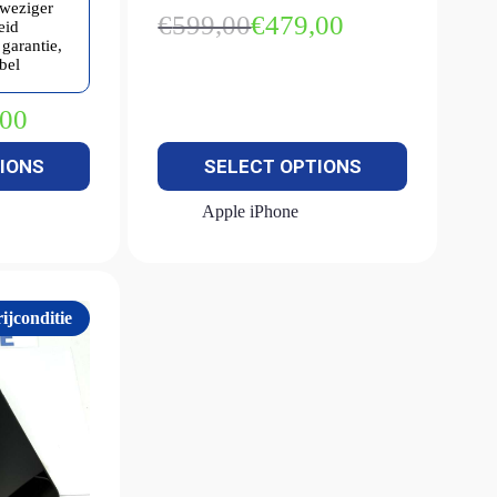
nweziger
€
599,00
€
479,00
eid
Oorspronkelijke
Huidige
garantie,
prijs
prijs
bel
was:
is:
€599,00.
€479,00.
,00
kelijke
IONS
SELECT OPTIONS
Apple iPhone
ijconditie