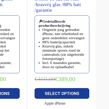
tt
/krasvrij glas /88% batt
/garantie
🔎Gedetailleerde
g
productbeschrijving
bruikte
Originele jong gebruikte
rbished en
iPhone, niet refurbished en
 vervangen
geen onderdelen vervangen
teit
88% batterijcapaciteit
enkel
Krasvrij glas, enkele
op het
minimale sporen rond de
ide
camerahuls (zie uitgebreide
fotoreportage)
arantie,
Incl. 6 maanden garantie,
bel
doos en oplaadkabel
,00
€
459,00
€
389,00
kelijke
Oorspronkelijke
Huidige
prijs
prijs
was:
is:
IONS
SELECT OPTIONS
€459,00.
€389,00.
Apple iPhone