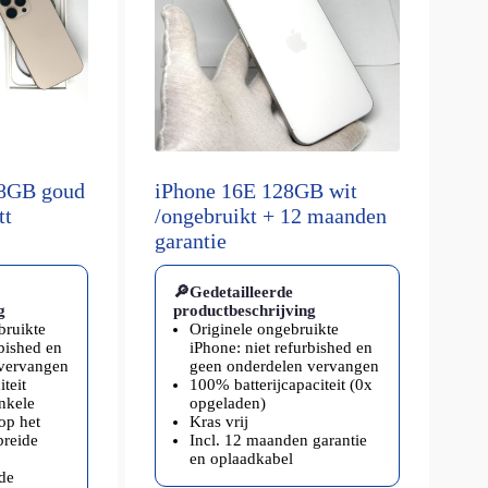
28GB goud
iPhone 16E 128GB wit
tt
/ongebruikt + 12 maanden
garantie
🔎Gedetailleerde
g
productbeschrijving
bruikte
Originele ongebruikte
rbished en
iPhone: niet refurbished en
 vervangen
geen onderdelen vervangen
teit
100% batterijcapaciteit (0x
enkele
opgeladen)
op het
Kras vrij
breide
Incl. 12 maanden garantie
en oplaadkabel
 de