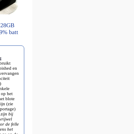
128GB
99% batt
g
bruikt
rbished en
 vervangen
citeit
)
enkele
 op het
het blote
ijn (zie
eportage)
zijn bij
vrijwel
or de felle
dens het