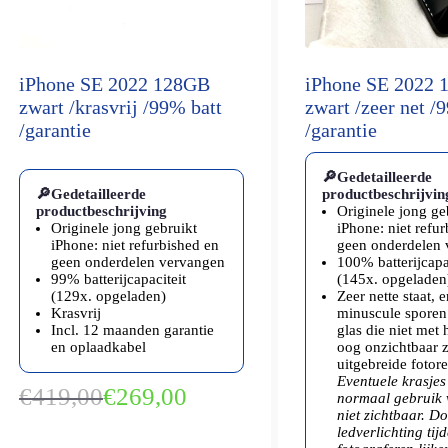
iPhone SE 2022 128GB
iPhone SE 2022 
zwart /krasvrij /99% batt
zwart /zeer net /
/garantie
/garantie
🔎Gedetailleerde
🔎Gedetailleerde
productbeschrijvin
productbeschrijving
Originele jong ge
Originele jong gebruikt
iPhone: niet refu
iPhone: niet refurbished en
geen onderdelen
geen onderdelen vervangen
100% batterijcapa
99% batterijcapaciteit
(145x. opgeladen
(129x. opgeladen)
Zeer nette staat, 
Krasvrij
minuscule sporen
Incl. 12 maanden garantie
glas die niet met 
en oplaadkabel
oog onzichtbaar z
uitgebreide fotor
Eventuele krasjes 
€
419,00
€
269,00
normaal gebruik 
Oorspronkelijke
Huidige
niet zichtbaar. Do
prijs
prijs
ledverlichting tij
was:
is: