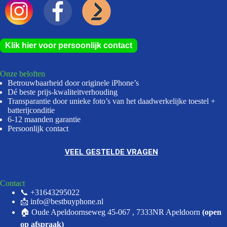
Klik hier voor persoonlijk contact
Onze beloften
Betrouwbaarheid door originele iPhone’s
Dé beste prijs-kwaliteitverhouding
Transparantie door unieke foto’s van het daadwerkelijke toestel +
batterijconditie
6-12 maanden garantie
Persoonlijk contact
VEEL GESTELDE VRAGEN
Contact
📞 +31643295022
📩 info@bestbuyphone.nl
🏠 Oude Apeldoornseweg 45-067 , 7333NR Apeldoorn
(open
op afspraak)