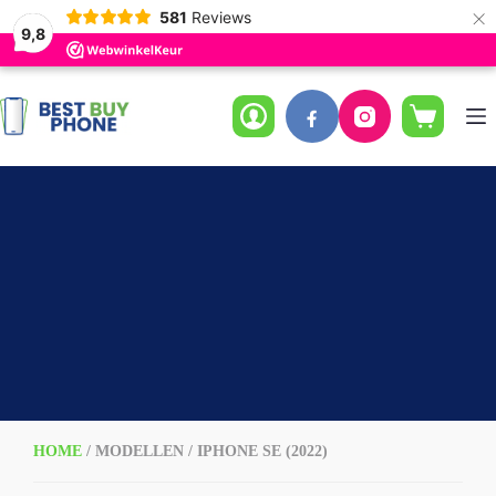
×
581
Reviews
9,8
Ga
naar
de
Winkelwag
inhoud
HOME
/ MODELLEN / IPHONE SE (2022)