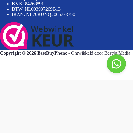
KVK: 84268891
BTW: NL003937269B13
IBAN: NL79BUNQ2065773790
Copyright © 2026 BestBuyPhone
- Ontwikkeld door
Best4u Media
BestBuyPhone
De waardering van bestbuyphone.nl/ bij
WebwinkelKeur Reviews
is 9.8/10 gebaseerd op 581 reviews.
Goedendag, wat kan ik voor u doen?