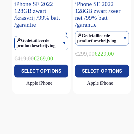
iPhone SE 2022
iPhone SE 2022
iPhone 17E
(1)
128GB zwart
128GB zwart /zeer
/krasvrij /99% batt
net /99% batt
iPhone SE (2022)
(2)
/garantie
/garantie
🔎Gedetailleerde
🔎Gedetailleerde
productbeschrijving
productbeschrijving
€
299,00
€
229,00
Oorspronkelijke
Huidige
€
419,00
€
269,00
Oorspronkelijke
Huidige
prijs
prijs
prijs
prijs
was:
is:
SELECT OPTIONS
SELECT OPTIONS
was:
is:
€299,00.
€229,00.
€419,00.
€269,00.
Apple iPhone
Apple iPhone