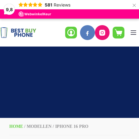
×
581
Reviews
9,8
Ga
naar
de
Winkelwag
inhoud
HOME
/ MODELLEN / IPHONE 16 PRO