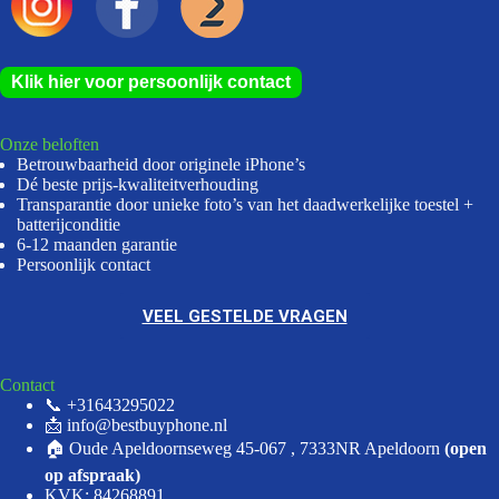
Klik hier voor persoonlijk contact
Onze beloften
Betrouwbaarheid door originele iPhone’s
Dé beste prijs-kwaliteitverhouding
Transparantie door unieke foto’s van het daadwerkelijke toestel +
batterijconditie
6-12 maanden garantie
Persoonlijk contact
VEEL GESTELDE VRAGEN
Contact
📞 +31643295022
📩 info@bestbuyphone.nl
🏠 Oude Apeldoornseweg 45-067 , 7333NR Apeldoorn
(open
op afspraak)
KVK: 84268891