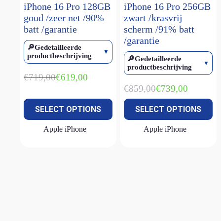
iPhone 16 Pro 128GB
iPhone 16 Pro 256GB
iPhone 17E
(1)
goud /zeer net /90%
zwart /krasvrij
batt /garantie
scherm /91% batt
iPhone SE (2022)
(2)
/garantie
🔎Gedetailleerde
productbeschrijving
🔎Gedetailleerde
productbeschrijving
€
719,00
€
619,00
Oorspronkelijke
Huidige
€
859,00
€
739,00
prijs
prijs
Oorspronkelijke
Huidige
was:
is:
prijs
prijs
SELECT OPTIONS
SELECT OPTIONS
€719,00.
€619,00.
was:
is:
€859,00.
€739,00.
Apple iPhone
Apple iPhone