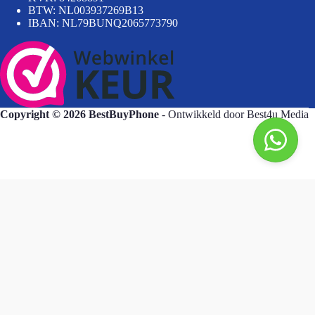
BTW: NL003937269B13
IBAN: NL79BUNQ2065773790
Copyright © 2026 BestBuyPhone
- Ontwikkeld door
Best4u Media
BestBuyPhone
De waardering van bestbuyphone.nl/ bij
WebwinkelKeur Reviews
is 9.8/10 gebaseerd op 581 reviews.
Goedendag, wat kan ik voor u doen?