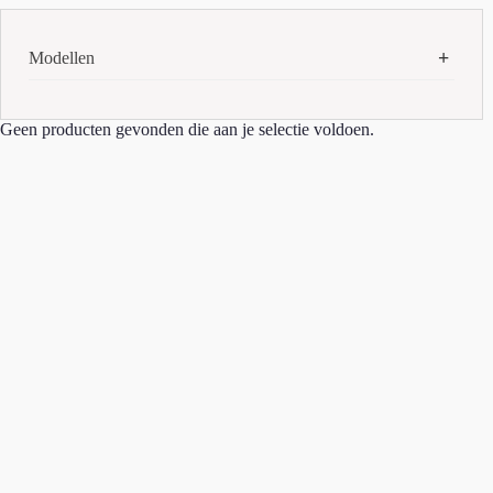
Modellen
iPad Pro 5e
(1)
Geen producten gevonden die aan je selectie voldoen.
iPhone 13
(3)
iPhone 13 Pro
(1)
iPhone 14 Pro Max
(1)
iPhone 15
(3)
iPhone 15 Pro
(1)
iPhone 15 Pro Max
(2)
iPhone 16
(1)
iPhone 16 plus
(1)
iPhone 16 pro
(1)
iPhone 16 pro max
(1)
iPhone 16e
(3)