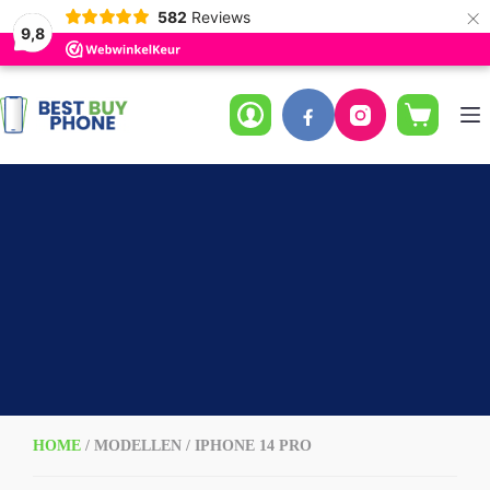
×
582
Reviews
9,8
Ga
naar
de
Winkelwag
inhoud
HOME
/ MODELLEN / IPHONE 14 PRO