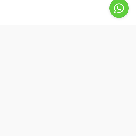
BestBuyPhone
De waardering van bestbuyphone.nl/ bij
WebwinkelKeur Reviews
is 9.8/10 gebaseerd op 582 reviews.
Goedendag, wat kan ik voor u doen?
by Best4u Media