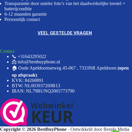
Transparantie door unieke foto’s van het daadwerkelijke toestel +
batterijconditie
6-12 maanden garantie
Persoonlijk contact
VEEL GESTELDE VRAGEN
Contact
📞 +31643295022
📩 info@bestbuyphone.nl
🏠 Oude Apeldoornseweg 45-067 , 7333NR Apeldoorn
(open
op afspraak)
KVK: 84268891
BTW: NL003937269B13
IBAN: NL79BUNQ2065773790
Copyright © 2026 BestBuyPhone
- Ontwikkeld door
Best4u Media