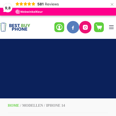
×
581
Reviews
9,8
Ga
naar
de
Winkelwag
inhoud
HOME
/ MODELLEN / IPHONE 14