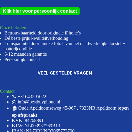
Klik hier voor persoonlijk contact
Onze beloften
Betrouwbaarheid door originele iPhone’s
Dé beste prijs-kwaliteitverhouding
Transparantie door unieke foto’s van het daadwerkelijke toestel +
batterijconditie
6-12 maanden garantie
Persoonlijk contact
VEEL GESTELDE VRAGEN
Contact
📞 +31643295022
📩 info@bestbuyphone.nl
🏠 Oude Apeldoornseweg 45-067 , 7333NR Apeldoorn
(open
op afspraak)
KVK: 84268891
BTW: NL003937269B13
IBAN: NL79BUNQ2065773790