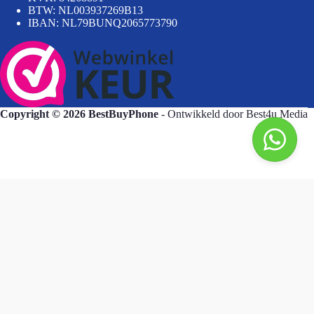
BTW: NL003937269B13
IBAN: NL79BUNQ2065773790
Copyright © 2026 BestBuyPhone
- Ontwikkeld door
Best4u Media
BestBuyPhone
De waardering van bestbuyphone.nl/ bij
WebwinkelKeur Reviews
is 9.8/10 gebaseerd op 581 reviews.
Goedendag, wat kan ik voor u doen?