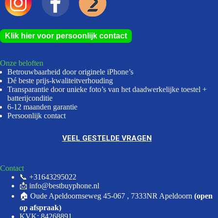
Klik hier voor persoonlijk contact
Onze beloften
Betrouwbaarheid door originele iPhone’s
Dé beste prijs-kwaliteitverhouding
Transparantie door unieke foto’s van het daadwerkelijke toestel +
batterijconditie
6-12 maanden garantie
Persoonlijk contact
VEEL GESTELDE VRAGEN
Contact
📞 +31643295022
📩 info@bestbuyphone.nl
🏠 Oude Apeldoornseweg 45-067 , 7333NR Apeldoorn
(open
op afspraak)
KVK: 84268891