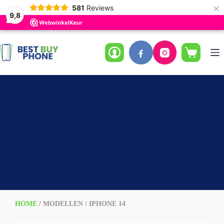
×
581
Reviews
9,8
Ga
naar
de
Winkelwag
inhoud
HOME
/ MODELLEN / IPHONE 14